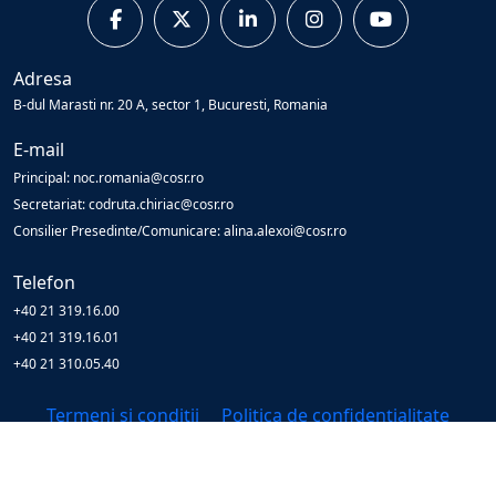
Adresa
B-dul Marasti nr. 20 A, sector 1, Bucuresti, Romania
E-mail
Principal: noc.romania@cosr.ro
Secretariat: codruta.chiriac@cosr.ro
Consilier Presedinte/Comunicare: alina.alexoi@cosr.ro
Telefon
+40 21 319.16.00
+40 21 319.16.01
+40 21 310.05.40
Termeni și condiții
Politica de confidențialitate
© Copyright
2026
Cosr
All Rights Reserved