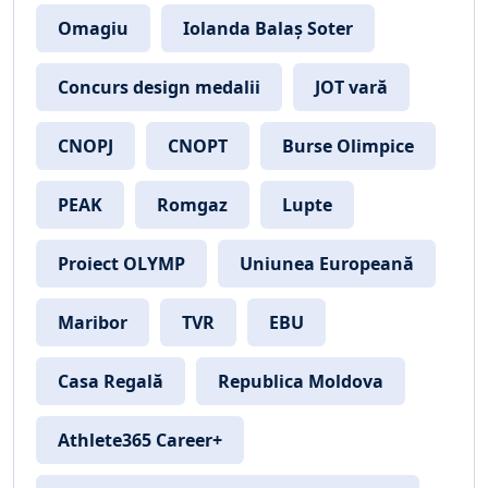
Omagiu
Iolanda Balaș Soter
Concurs design medalii
JOT vară
CNOPJ
CNOPT
Burse Olimpice
PEAK
Romgaz
Lupte
Proiect OLYMP
Uniunea Europeană
Maribor
TVR
EBU
Casa Regală
Republica Moldova
Athlete365 Career+