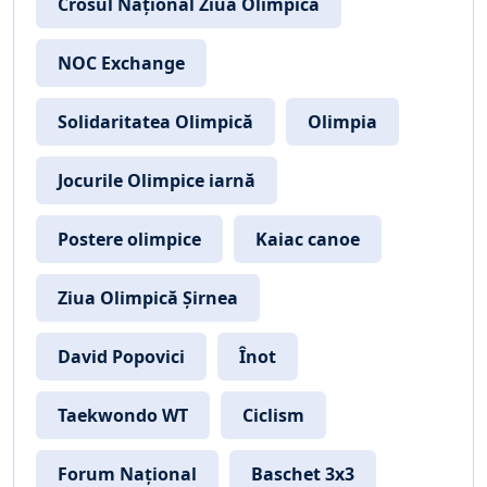
Crosul Național Ziua Olimpică
NOC Exchange
Solidaritatea Olimpică
Olimpia
Jocurile Olimpice iarnă
Postere olimpice
Kaiac canoe
Ziua Olimpică Șirnea
David Popovici
Înot
Taekwondo WT
Ciclism
Forum Național
Baschet 3x3