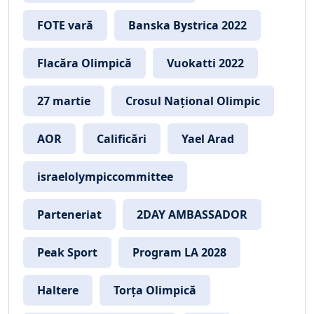
FOTE vară
Banska Bystrica 2022
Flacăra Olimpică
Vuokatti 2022
27 martie
Crosul Național Olimpic
AOR
Calificări
Yael Arad
israelolympiccommittee
Parteneriat
2DAY AMBASSADOR
Peak Sport
Program LA 2028
Haltere
Torța Olimpică