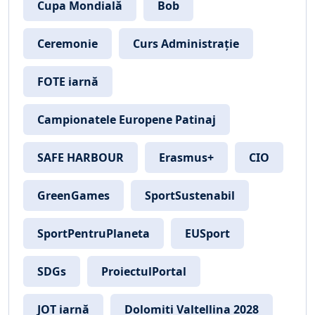
Cupa Mondială
Bob
Ceremonie
Curs Administrație
FOTE iarnă
Campionatele Europene Patinaj
SAFE HARBOUR
Erasmus+
CIO
GreenGames
SportSustenabil
SportPentruPlaneta
EUSport
SDGs
ProiectulPortal
JOT iarnă
Dolomiti Valtellina 2028