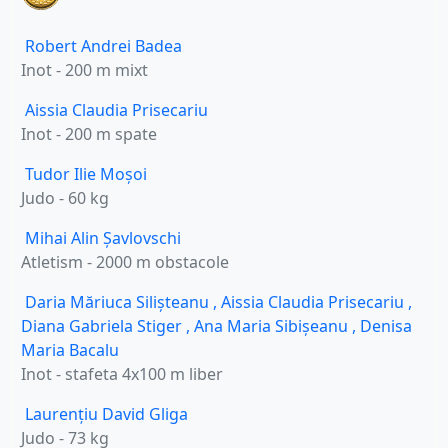
Robert Andrei Badea
Inot - 200 m mixt
Aissia Claudia Prisecariu
Inot - 200 m spate
Tudor Ilie Moșoi
Judo - 60 kg
Mihai Alin Șavlovschi
Atletism - 2000 m obstacole
Daria Măriuca Silișteanu
,
Aissia Claudia Prisecariu
,
Diana Gabriela Stiger
,
Ana Maria Sibișeanu
,
Denisa
Maria Bacalu
Inot - stafeta 4x100 m liber
Laurențiu David Gliga
Judo - 73 kg