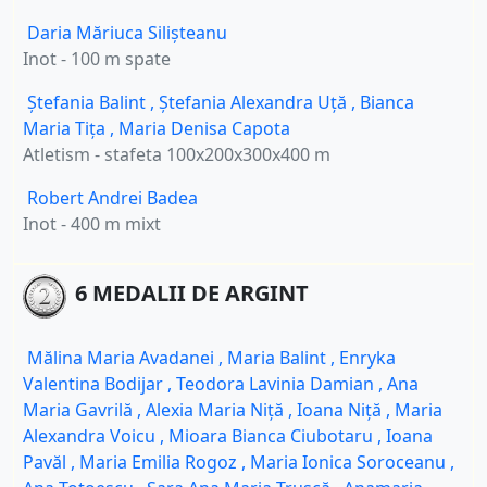
Daria Măriuca Silișteanu
Inot - 100 m spate
Ștefania Balint
,
Ștefania Alexandra Uță
,
Bianca
Maria Tița
,
Maria Denisa Capota
Atletism - stafeta 100x200x300x400 m
Robert Andrei Badea
Inot - 400 m mixt
6 MEDALII DE ARGINT
Mălina Maria Avadanei
,
Maria Balint
,
Enryka
Valentina Bodijar
,
Teodora Lavinia Damian
,
Ana
Maria Gavrilă
,
Alexia Maria Niță
,
Ioana Niță
,
Maria
Alexandra Voicu
,
Mioara Bianca Ciubotaru
,
Ioana
Pavăl
,
Maria Emilia Rogoz
,
Maria Ionica Soroceanu
,