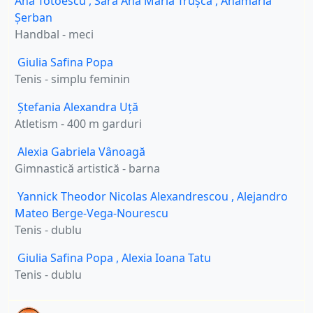
Ana Totoescu
,
Sara Ana Maria Trușcă
,
Anamaria
Șerban
Handbal - meci
Giulia Safina Popa
Tenis - simplu feminin
Ștefania Alexandra Uță
Atletism - 400 m garduri
Alexia Gabriela Vânoagă
Gimnastică artistică - barna
Yannick Theodor Nicolas Alexandrescou
,
Alejandro
Mateo Berge-Vega-Nourescu
Tenis - dublu
Giulia Safina Popa
,
Alexia Ioana Tatu
Tenis - dublu