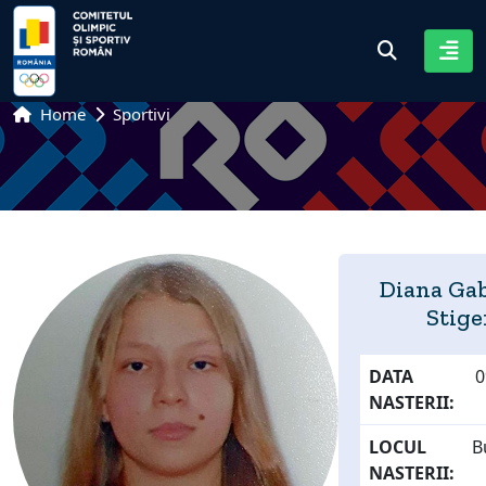
Home
Sportivi
Diana Gab
Stige
DATA
0
NASTERII:
LOCUL
B
NASTERII: