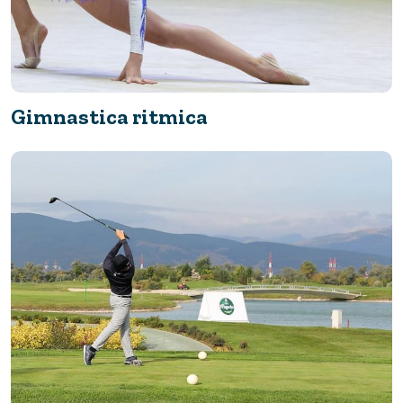
Gimnastica ritmica