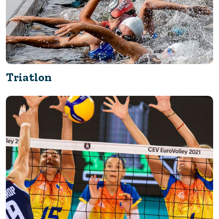
Triatlon