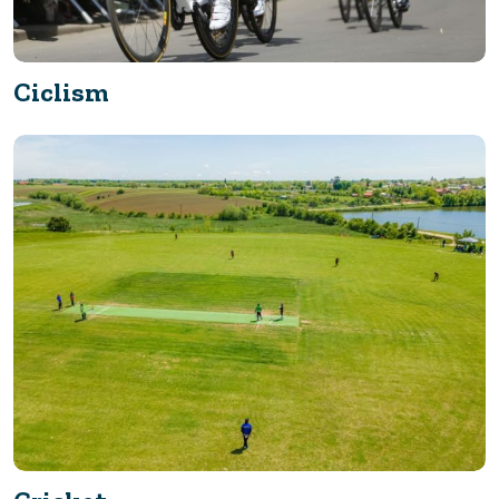
Ciclism