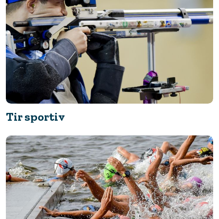
Tir sportiv