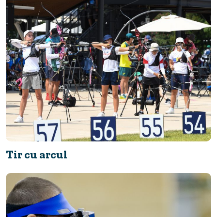
Tir cu arcul