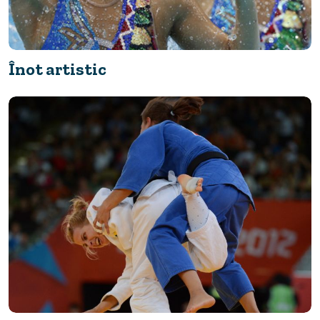
Înot artistic