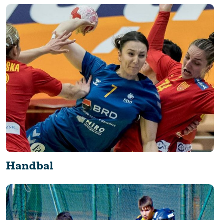
Handbal