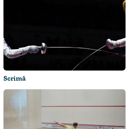
Scrimă