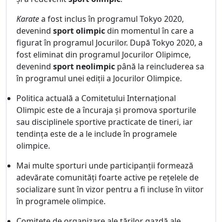
Karate
a fost inclus în programul Tokyo 2020,
devenind
sport olimpic
din momentul în care a
figurat în programul Jocurilor. După Tokyo 2020, a
fost eliminat din programul Jocurilor Olipimce,
devenind
sport neolimpic
până la reincluderea sa
în programul unei ediții a Jocurilor Olimpice.
Politica actuală a Comitetului Internațional
Olimpic este de a încuraja și promova sporturile
sau disciplinele sportive practicate de tineri, iar
tendința este de a le include în programele
olimpice.
Mai multe sporturi unde participanții formează
adevărate comunități foarte active pe rețelele de
socializare sunt în vizor pentru a fi incluse în viitor
în programele olimpice.
Comitete de organizare ale țărilor gazdă ale