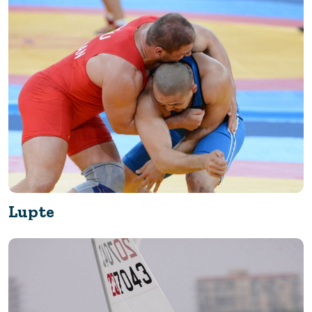
Lupte