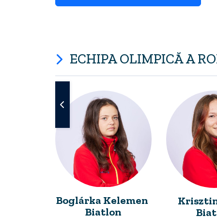
ECHIPA OLIMPICĂ A R
ihály
Boglárka Kelemen
Krisztin
oard
Biatlon
Bia