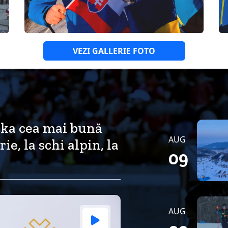
VEZI GALLERIE FOTO
zka cea mai bună
AUG
ie, la schi alpin, la
09
AUG