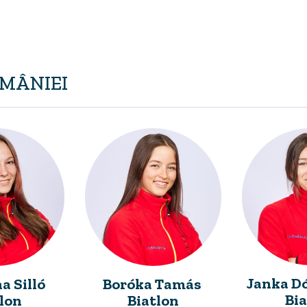
OMÂNIEI
Janka D
Boróka Tamás
a Silló
Bia
Biatlon
tlon