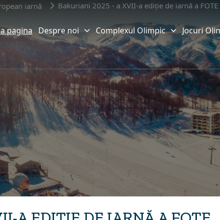
Bakuriani 2025 - a XVII-a ediție de iarnă a FOTE
uropean iarnă
a pagina
Despre noi
Complexul Olimpic
Jocuri Oli
II-A EDIȚIE DE IARNĂ A FOTE