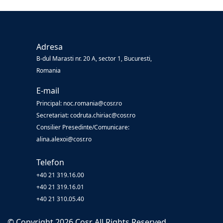
Adresa
B-dul Marasti nr. 20 A, sector 1, Bucuresti,
Romania
E-mail
Principal: noc.romania@cosr.ro
Secretariat: codruta.chiriac@cosr.ro
Consilier Presedinte/Comunicare:
alina.alexoi@cosr.ro
Telefon
+40 21 319.16.00
+40 21 319.16.01
+40 21 310.05.40
© Copyright
2026
Cosr
All Rights Reserved