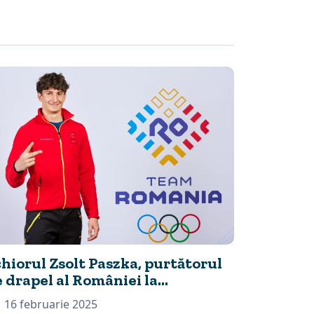
FOTE Bakuriani
2025 a lansat
mascota și imnul
oficial
hiorul Zsolt Paszka, purtătorul
 drapel al României la
eremonia de închidere a FOTE
16 februarie 2025
kuriani 2025