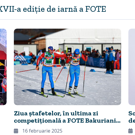
JUL
XVII-a ediție de iarnă a FOTE
29
Ziua ștafetelor, în ultima zi
Sc
competițională a FOTE Bakuriani
de
2025
c
16 februarie 2025
Ba