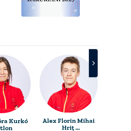
Alex Florin Mihai
óra Kurkó
Bogd
Hriț
tlon
Bi