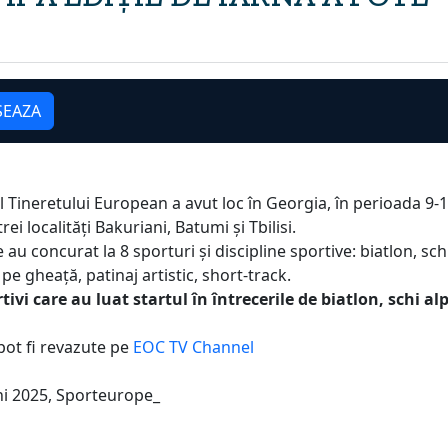
SEAZA
al Tineretului European a avut loc în Georgia, în perioada 9-
ei localități Bakuriani, Batumi și Tbilisi.
au concurat la 8 sporturi și discipline sportive: biatlon, schi
pe gheață, patinaj artistic, short-track.
vi care au luat startul în întrecerile de biatlon, schi alp
pot fi revazute pe
EOC TV Channel
ni 2025, Sporteurope_