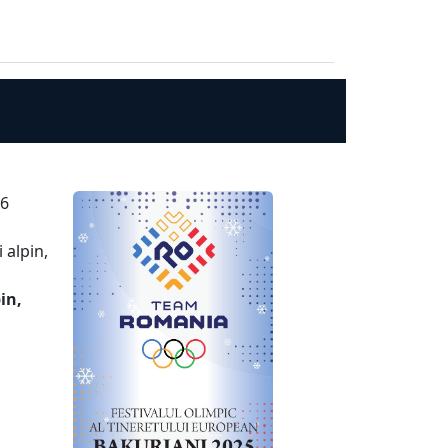
16
 alpin,
in,