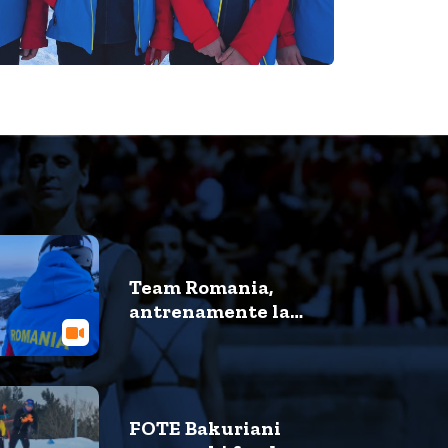
Team Romania,
antrenamente la
schi alpin pe pârtia
din Bakuriani
FOTE Bakuriani