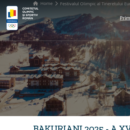
Home
Festivalul Olimpic al Tineretului E
Prim
BAKURIANI 2025 - A XV