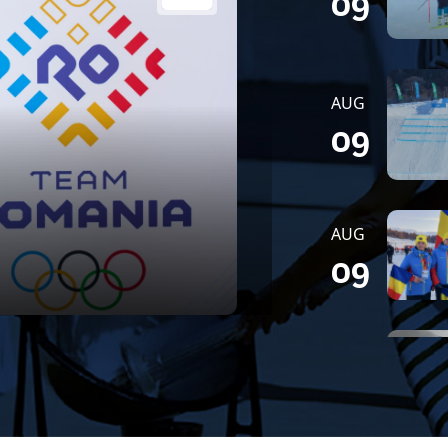
09
AUG
09
AUG
09
SEP
27