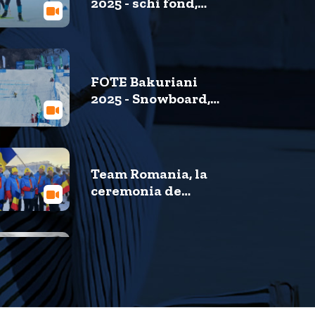
2025 - schi fond,
antrenamente pe
arena de biatlon și
schi fond din
Bakuriani
FOTE Bakuriani
2025 - Snowboard,
primele
antrenamente
Team Romania, la
ceremonia de
deschidere a FOTE
Bakuriani 2025
FOTE Bakuriani
2025 - Video oficial