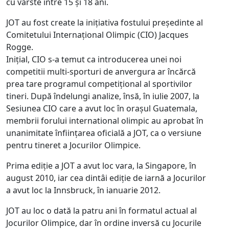
cu vârste între 15 și 18 ani.
JOT au fost create la inițiativa fostului președinte al
Comitetului Internațional Olimpic (CIO) Jacques
Rogge.
Inițial, CIO s-a temut ca introducerea unei noi
competitii multi-sporturi de anvergura ar încărcă
prea tare programul competițional al sportivilor
tineri. După îndelungi analize, însă, în iulie 2007, la
Sesiunea CIO care a avut loc în orașul Guatemala,
membrii forului international olimpic au aprobat în
unanimitate înființarea oficială a JOT, ca o versiune
pentru tineret a Jocurilor Olimpice.
Prima ediție a JOT a avut loc vara, la Singapore, în
august 2010, iar cea dintâi ediție de iarnă a Jocurilor
a avut loc la Innsbruck, în ianuarie 2012.
JOT au loc o dată la patru ani în formatul actual al
Jocurilor Olimpice, dar în ordine inversă cu Jocurile