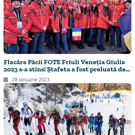
Flacăra Păcii FOTE Friuli Veneția Giulia
2023 s-a stins! Ștafeta a fost preluată de
Georgia, următoarea gazdă a FOTE de
28 ianuarie 2023
iarnă!