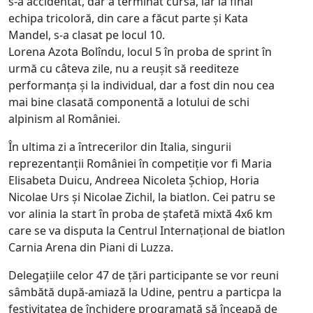
s-a accidentat, dar a terminat cursa, iar la final
echipa tricoloră, din care a făcut parte și Kata
Mandel, s-a clasat pe locul 10.
Lorena Azota Bolîndu, locul 5 în proba de sprint în
urmă cu câteva zile, nu a reușit să reediteze
performanța și la individual, dar a fost din nou cea
mai bine clasată componentă a lotului de schi
alpinism al României.
În ultima zi a întrecerilor din Italia, singurii
reprezentanții României în competiție vor fi Maria
Elisabeta Duicu, Andreea Nicoleta Șchiop, Horia
Nicolae Urs și Nicolae Zichil, la biatlon. Cei patru se
vor alinia la start în proba de ștafetă mixtă 4x6 km
care se va disputa la Centrul Internațional de biatlon
Carnia Arena din Piani di Luzza.
Delegațiile celor 47 de țări participante se vor reuni
sâmbătă după-amiază la Udine, pentru a particpa la
festivitatea de închidere programată să înceapă de