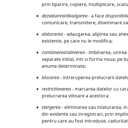
prin tiparire, copiere, multiplicare, sca
dezvaluirea/divulgarea
- a face disponibil
comunicare, transmitere, diseminare sau
alaturarea
- adaugarea, alipirea sau ane
existente, pe care nu le modifica;
combinarea/alinierea
- imbinarea, unirea
separate initial, intr-o forma noua, pe b
anume determinate;
blocarea
- intreruperea prelucrarii datel
restrictionarea
- marcarea datelor cu cara
prelucrarea viitoare a acestora;
stergerea
- eliminarea sau inlaturarea, in
din evidente sau inregistrari, prin impl
pentru care au fost introduse, caducitate