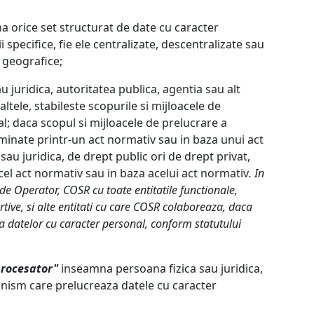
 orice set structurat de date cu caracter
 specifice, fie ele centralizate, descentralizate sau
u geografice;
 juridica, autoritatea publica, agentia sau alt
tele, stabileste scopurile si mijloacele de
l; daca scopul si mijloacele de prelucrare a
minate printr-un act normativ sau in baza unui act
au juridica, de drept public ori de drept privat,
el act normativ sau in baza acelui act normativ
. In
de Operator, COSR cu toate entitatile functionale,
tive, si alte entitati cu care COSR colaboreaza, daca
 a datelor cu caracter personal, conform statutului
procesator"
inseamna persoana fizica sau juridica,
anism care prelucreaza datele cu caracter