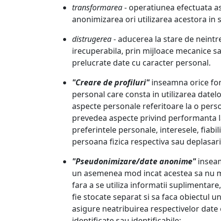
transformarea
- operatiunea efectuata a
anonimizarea ori utilizarea acestora in s
distrugerea
- aducerea la stare de neintreb
irecuperabila, prin mijloace mecanice sau
prelucrate date cu caracter personal.
"Creare de profiluri"
inseamna orice for
personal care consta in utilizarea date
aspecte personale referitoare la o persoa
prevedea aspecte privind performanta l
preferintele personale, interesele, fiabi
persoana fizica respectiva sau deplasari
"Pseudonimizare/date anonime"
inseam
un asemenea mod incat acestea sa nu ma
fara a se utiliza informatii suplimentare
fie stocate separat si sa faca obiectul u
asigure neatribuirea respectivelor date
identificate sau identificabile;