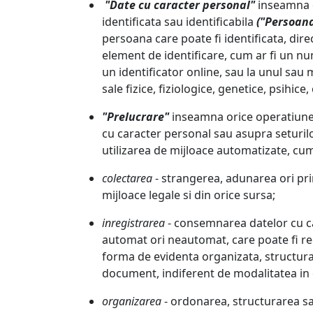
"Date cu caracter personal"
inseamna o
identificata sau identificabila
("Persoana
persoana care poate fi identificata, direc
element de identificare, cum ar fi un nu
un identificator online, sau la unul sau 
sale fizice, fiziologice, genetice, psihic
"Prelucrare"
inseamna orice operatiune 
cu caracter personal sau asupra seturilo
utilizarea de mijloace automatizate, cum 
colectarea
- strangerea, adunarea ori pri
mijloace legale si din orice sursa;
inregistrarea
- consemnarea datelor cu c
automat ori neautomat, care poate fi reg
forma de evidenta organizata, structurata
document, indiferent de modalitatea in c
organizarea
- ordonarea, structurarea s