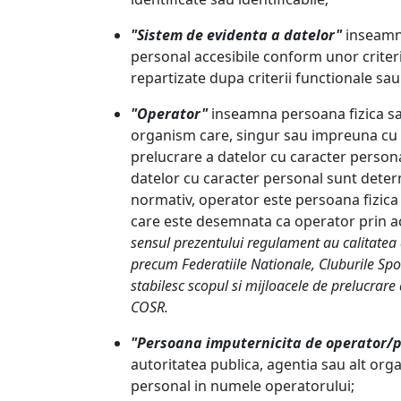
"Sistem de evidenta a datelor"
inseamna
personal accesibile conform unor criterii
repartizate dupa criterii functionale sa
"Operator"
inseamna persoana fizica sau
organism care, singur sau impreuna cu al
prelucrare a datelor cu caracter persona
datelor cu caracter personal sunt deter
normativ, operator este persoana fizica s
care este desemnata ca operator prin ac
sensul prezentului regulament au calitatea 
precum Federatiile Nationale, Cluburile Spor
stabilesc scopul si mijloacele de prelucrare
COSR.
"Persoana imputernicita de operator/
autoritatea publica, agentia sau alt org
personal in numele operatorului;