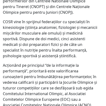
performerilor din Centrele Nationale Olimpice
pentru Tineret (CNOPT) și din Centrele Naționale
Olimpice pentru pentru Juniori (CNOPJ).
COSR vine în sprijinul federațiilor cu specialiști în
kinesiologie (știința anatomiei, fiziologiei și mecanicii
mișcărilor musculare ale omului) și medicină
sportivă. Dispune de doi medici, cinci asistenti
medicali și doi preparatori fizici și de câte un
specialist în nutriție pentru înalta performanță,
psihologie sportivă și asistență știintifică.
Acționând pe principiul “de la informație la
performanță”, prioritară este valorificarea
cunoașterii pentru îmbunătățirea performanțelor, în
vederea calificarii și participării la Jocurile Olimpice și
tuturor competițiilor care se desfășoară sub egida
Comitetului International Olimpic, al Asociatiei
Comitetelor Olimpice Europene (EOC) sau a
Asociatiei Comitetelor Nationale Olimpice (ACNO).