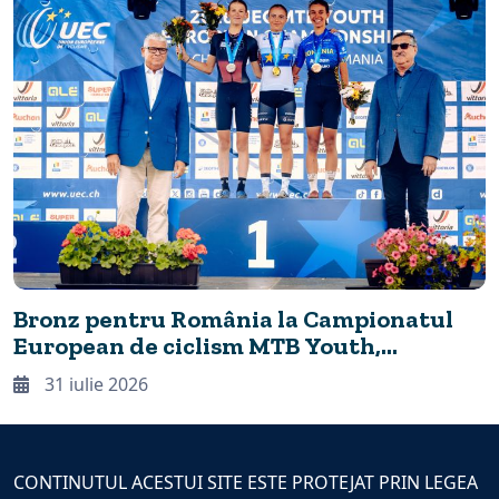
Bronz pentru România la Campionatul
European de ciclism MTB Youth,
desfășurat în premieră la Cheile
31 iulie 2026
Grădiștei
CONTINUTUL ACESTUI SITE ESTE PROTEJAT PRIN LEGEA