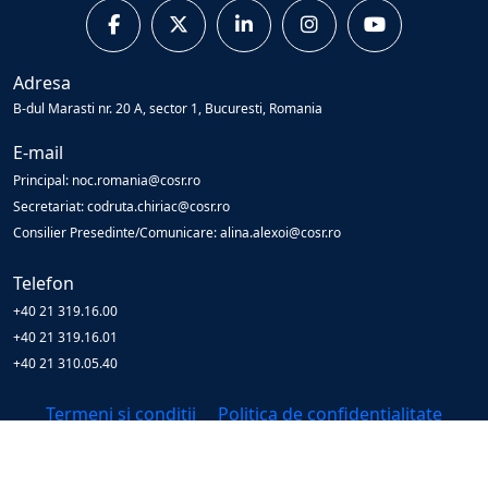
Adresa
B-dul Marasti nr. 20 A, sector 1, Bucuresti, Romania
E-mail
Principal: noc.romania@cosr.ro
Secretariat: codruta.chiriac@cosr.ro
Consilier Presedinte/Comunicare: alina.alexoi@cosr.ro
Telefon
+40 21 319.16.00
+40 21 319.16.01
+40 21 310.05.40
Termeni și condiții
Politica de confidențialitate
© Copyright
2026
Cosr
All Rights Reserved