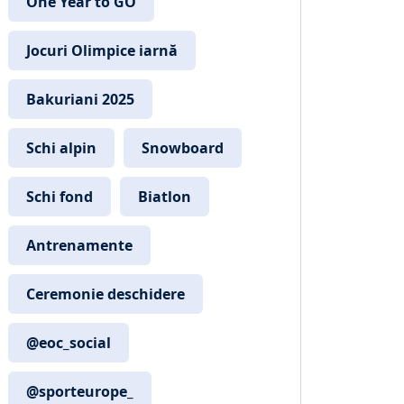
One Year to GO
Jocuri Olimpice iarnă
Bakuriani 2025
Schi alpin
Snowboard
Schi fond
Biatlon
Antrenamente
Ceremonie deschidere
@eoc_social
@sporteurope_