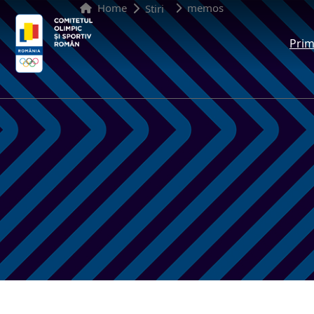
Home
memos
Stiri
Prim