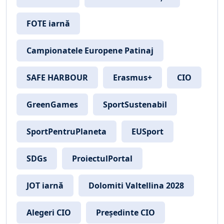
FOTE iarnă
Campionatele Europene Patinaj
SAFE HARBOUR
Erasmus+
CIO
GreenGames
SportSustenabil
SportPentruPlaneta
EUSport
SDGs
ProiectulPortal
JOT iarnă
Dolomiti Valtellina 2028
Alegeri CIO
Președinte CIO