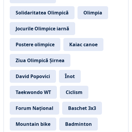
Solidaritatea Olimpică
Olimpia
Jocurile Olimpice iarnă
Postere olimpice
Kaiac canoe
Ziua Olimpică Șirnea
David Popovici
Înot
Taekwondo WT
Ciclism
Forum Național
Baschet 3x3
Mountain bike
Badminton