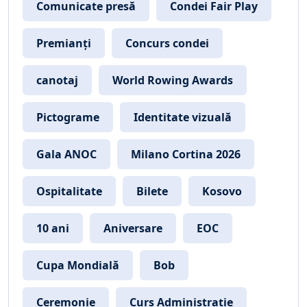
Comunicate presă
Condei Fair Play
Premianți
Concurs condei
canotaj
World Rowing Awards
Pictograme
Identitate vizuală
Gala ANOC
Milano Cortina 2026
Ospitalitate
Bilete
Kosovo
10 ani
Aniversare
EOC
Cupa Mondială
Bob
Ceremonie
Curs Administrație