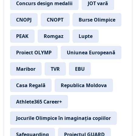
Concurs design medalii
JOT vară
CNOPJ
CNOPT
Burse Olimpice
PEAK
Romgaz
Lupte
Proiect OLYMP
Uniunea Europeană
Maribor
TVR
EBU
Casa Regală
Republica Moldova
Athlete365 Career+
Jocurile Olimpice în imaginația copiilor
Safeguarding
Proiectul GUARD