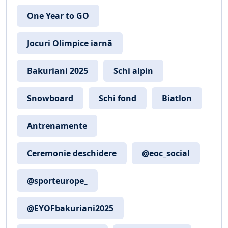
One Year to GO
Jocuri Olimpice iarnă
Bakuriani 2025
Schi alpin
Snowboard
Schi fond
Biatlon
Antrenamente
Ceremonie deschidere
@eoc_social
@sporteurope_
@EYOFbakuriani2025