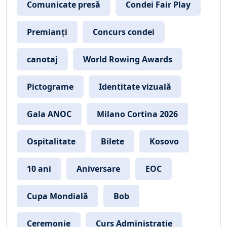
Comunicate presă
Condei Fair Play
Premianți
Concurs condei
canotaj
World Rowing Awards
Pictograme
Identitate vizuală
Gala ANOC
Milano Cortina 2026
Ospitalitate
Bilete
Kosovo
10 ani
Aniversare
EOC
Cupa Mondială
Bob
Ceremonie
Curs Administrație