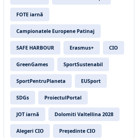
FOTE iarnă
Campionatele Europene Patinaj
SAFE HARBOUR
Erasmus+
CIO
GreenGames
SportSustenabil
SportPentruPlaneta
EUSport
SDGs
ProiectulPortal
JOT iarnă
Dolomiti Valtellina 2028
Alegeri CIO
Președinte CIO