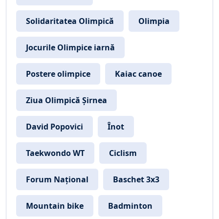
Solidaritatea Olimpică
Olimpia
Jocurile Olimpice iarnă
Postere olimpice
Kaiac canoe
Ziua Olimpică Șirnea
David Popovici
Înot
Taekwondo WT
Ciclism
Forum Național
Baschet 3x3
Mountain bike
Badminton