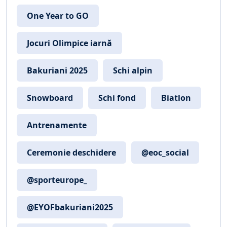
One Year to GO
Jocuri Olimpice iarnă
Bakuriani 2025
Schi alpin
Snowboard
Schi fond
Biatlon
Antrenamente
Ceremonie deschidere
@eoc_social
@sporteurope_
@EYOFbakuriani2025