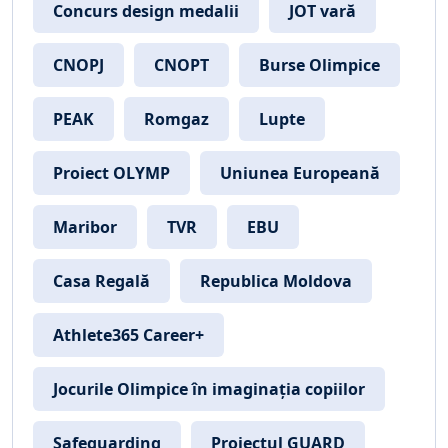
Concurs design medalii
JOT vară
CNOPJ
CNOPT
Burse Olimpice
PEAK
Romgaz
Lupte
Proiect OLYMP
Uniunea Europeană
Maribor
TVR
EBU
Casa Regală
Republica Moldova
Athlete365 Career+
Jocurile Olimpice în imaginația copiilor
Safeguarding
Proiectul GUARD