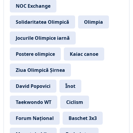
NOC Exchange
Solidaritatea Olimpică
Olimpia
Jocurile Olimpice iarnă
Postere olimpice
Kaiac canoe
Ziua Olimpică Șirnea
David Popovici
Înot
Taekwondo WT
Ciclism
Forum Național
Baschet 3x3