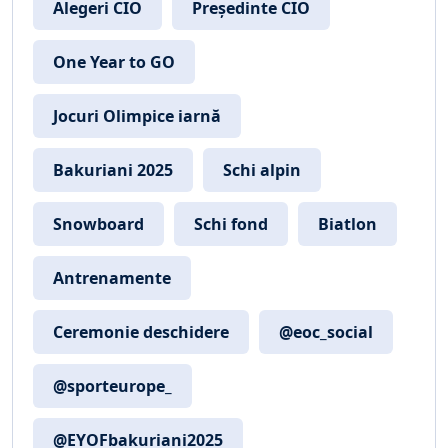
Alegeri CIO
Președinte CIO
One Year to GO
Jocuri Olimpice iarnă
Bakuriani 2025
Schi alpin
Snowboard
Schi fond
Biatlon
Antrenamente
Ceremonie deschidere
@eoc_social
@sporteurope_
@EYOFbakuriani2025