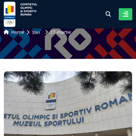
Home
27-martie
Stiri