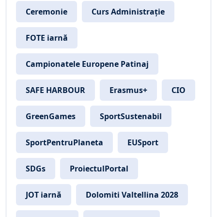
Ceremonie
Curs Administrație
FOTE iarnă
Campionatele Europene Patinaj
SAFE HARBOUR
Erasmus+
CIO
GreenGames
SportSustenabil
SportPentruPlaneta
EUSport
SDGs
ProiectulPortal
JOT iarnă
Dolomiti Valtellina 2028