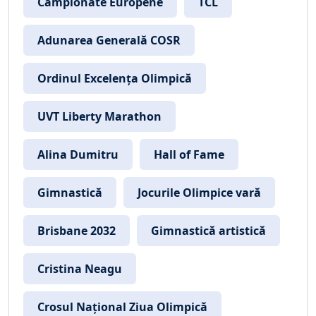
Campionate Europene
TCL
Adunarea Generală COSR
Ordinul Excelența Olimpică
UVT Liberty Marathon
Alina Dumitru
Hall of Fame
Gimnastică
Jocurile Olimpice vară
Brisbane 2032
Gimnastică artistică
Cristina Neagu
Crosul Național Ziua Olimpică