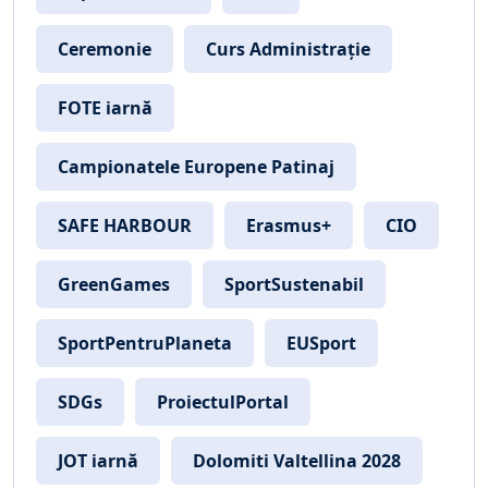
Ceremonie
Curs Administrație
FOTE iarnă
Campionatele Europene Patinaj
SAFE HARBOUR
Erasmus+
CIO
GreenGames
SportSustenabil
SportPentruPlaneta
EUSport
SDGs
ProiectulPortal
JOT iarnă
Dolomiti Valtellina 2028