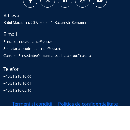
Adresa
B-dul Marasti nr. 20 A, sector 1, Bucuresti, Romania
E-mail
Principal: noc.romania@cosr.ro
Secretariat: codruta.chiriac@cosr.ro
Consilier Presedinte/Comunicare: alina.alexoi@cosr.ro
Telefon
+40 21 319.16.00
+40 21 319.16.01
+40 21 310.05.40
Termeni și condiții
Politica de confidențialitate
© Copyright
2026
Cosr
All Rights Reserved