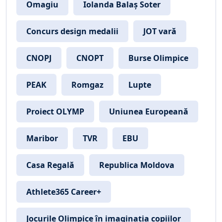
Omagiu
Iolanda Balaș Soter
Concurs design medalii
JOT vară
CNOPJ
CNOPT
Burse Olimpice
PEAK
Romgaz
Lupte
Proiect OLYMP
Uniunea Europeană
Maribor
TVR
EBU
Casa Regală
Republica Moldova
Athlete365 Career+
Jocurile Olimpice în imaginația copiilor