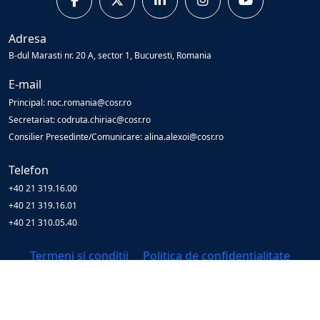
Adresa
B-dul Marasti nr. 20 A, sector 1, Bucuresti, Romania
E-mail
Principal: noc.romania@cosr.ro
Secretariat: codruta.chiriac@cosr.ro
Consilier Presedinte/Comunicare: alina.alexoi@cosr.ro
Telefon
+40 21 319.16.00
+40 21 319.16.01
+40 21 310.05.40
Termeni și condiții
Politica de confidențialitate
© Copyright
2026
Cosr
All Rights Reserved