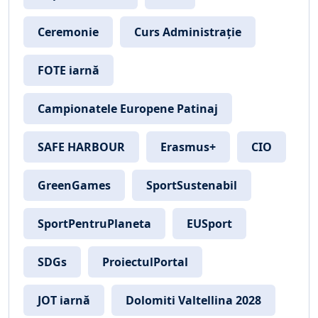
Ceremonie
Curs Administrație
FOTE iarnă
Campionatele Europene Patinaj
SAFE HARBOUR
Erasmus+
CIO
GreenGames
SportSustenabil
SportPentruPlaneta
EUSport
SDGs
ProiectulPortal
JOT iarnă
Dolomiti Valtellina 2028