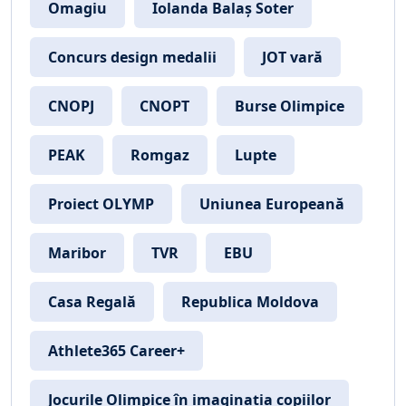
Omagiu
Iolanda Balaș Soter
Concurs design medalii
JOT vară
CNOPJ
CNOPT
Burse Olimpice
PEAK
Romgaz
Lupte
Proiect OLYMP
Uniunea Europeană
Maribor
TVR
EBU
Casa Regală
Republica Moldova
Athlete365 Career+
Jocurile Olimpice în imaginația copiilor