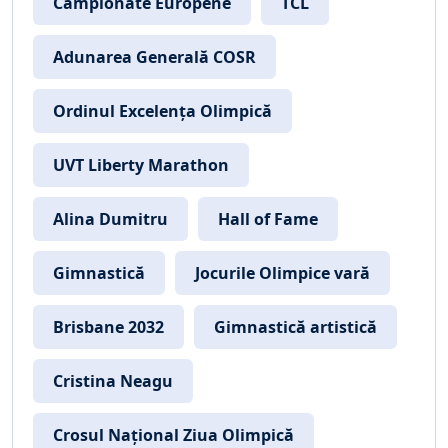
Campionate Europene
TCL
Adunarea Generală COSR
Ordinul Excelența Olimpică
UVT Liberty Marathon
Alina Dumitru
Hall of Fame
Gimnastică
Jocurile Olimpice vară
Brisbane 2032
Gimnastică artistică
Cristina Neagu
Crosul Național Ziua Olimpică