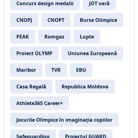
Concurs design medalii
JOT vară
CNOPJ
CNOPT
Burse Olimpice
PEAK
Romgaz
Lupte
Proiect OLYMP
Uniunea Europeană
Maribor
TVR
EBU
Casa Regală
Republica Moldova
Athlete365 Career+
Jocurile Olimpice în imaginația copiilor
Safeguarding
Proiectul GUARD