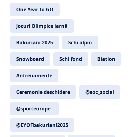
One Year to GO
Jocuri Olimpice iarnă
Bakuriani 2025
Schi alpin
Snowboard
Schi fond
Biatlon
Antrenamente
Ceremonie deschidere
@eoc_social
@sporteurope_
@EYOFbakuriani2025