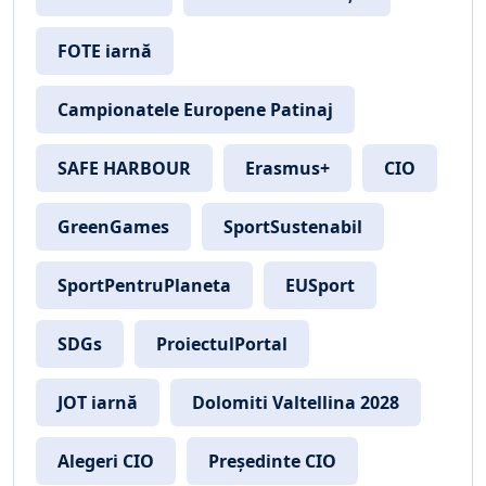
FOTE iarnă
Campionatele Europene Patinaj
SAFE HARBOUR
Erasmus+
CIO
GreenGames
SportSustenabil
SportPentruPlaneta
EUSport
SDGs
ProiectulPortal
JOT iarnă
Dolomiti Valtellina 2028
Alegeri CIO
Președinte CIO