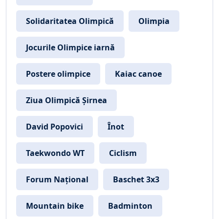
Solidaritatea Olimpică
Olimpia
Jocurile Olimpice iarnă
Postere olimpice
Kaiac canoe
Ziua Olimpică Șirnea
David Popovici
Înot
Taekwondo WT
Ciclism
Forum Național
Baschet 3x3
Mountain bike
Badminton