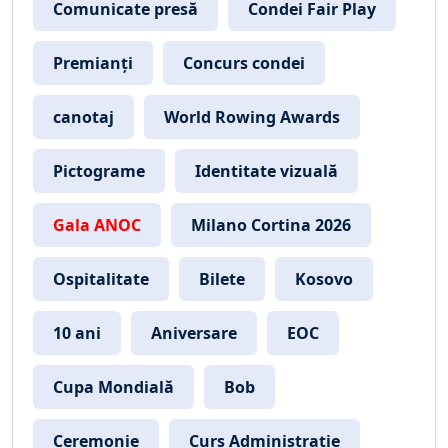
Comunicate presă
Condei Fair Play
Premianți
Concurs condei
canotaj
World Rowing Awards
Pictograme
Identitate vizuală
Gala ANOC
Milano Cortina 2026
Ospitalitate
Bilete
Kosovo
10 ani
Aniversare
EOC
Cupa Mondială
Bob
Ceremonie
Curs Administrație