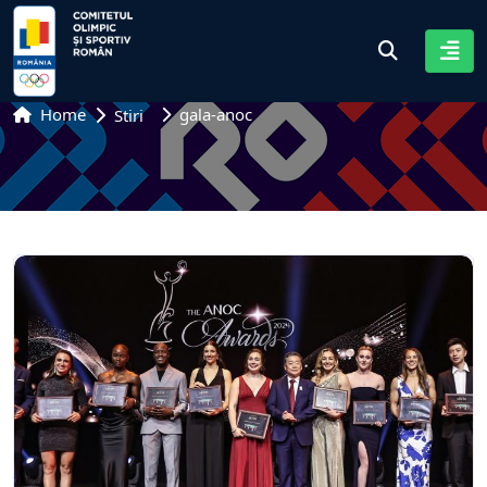
Home
gala-anoc
Stiri