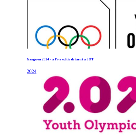
Gangwon 2024 - a IV-a ediție de iarnă a JOT
2024