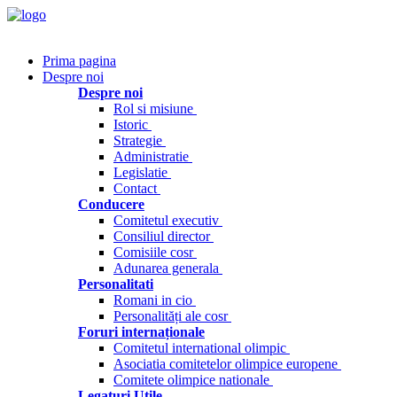
Prima pagina
Despre noi
Despre noi
Rol si misiune
Istoric
Strategie
Administratie
Legislatie
Contact
Conducere
Comitetul executiv
Consiliul director
Comisiile cosr
Adunarea generala
Personalitati
Romani in cio
Personalități ale cosr
Foruri internaționale
Comitetul international olimpic
Asociatia comitetelor olimpice europene
Comitete olimpice nationale
Legaturi Utile