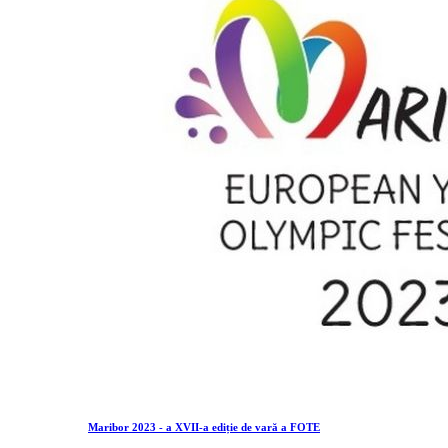
Maribor 2023 - a XVII-a ediție de vară a FOTE