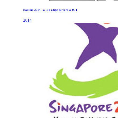
Nanjing 2014 - a II-a ediție de vară a JOT
2014