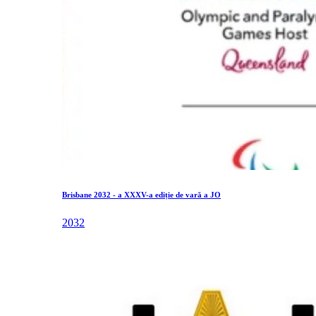
Brisbane 2032 - a XXXV-a ediție de vară a JO
2032