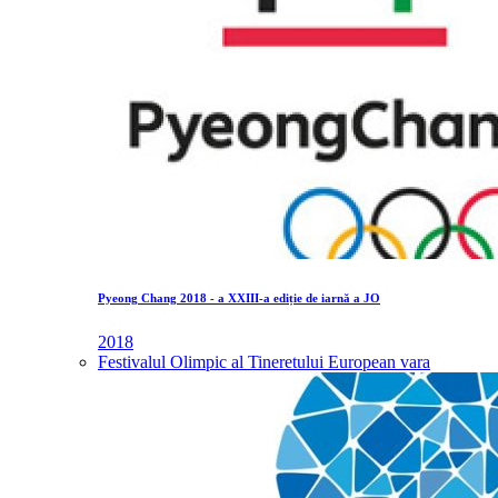
Pyeong Chang 2018 - a XXIII-a ediție de iarnă a JO
2018
Festivalul Olimpic al Tineretului European vara