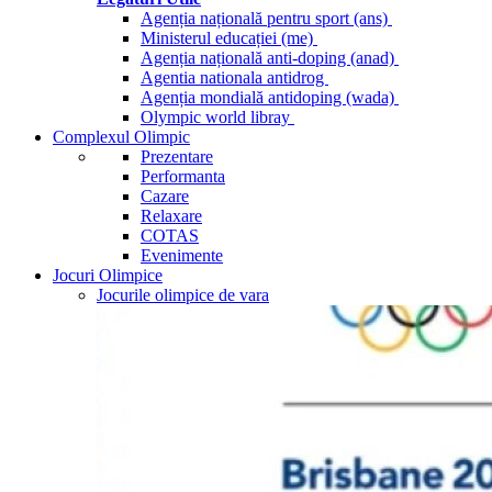
Agenția națională pentru sport (ans)
Ministerul educației (me)
Agenția națională anti-doping (anad)
Agentia nationala antidrog
Agenția mondială antidoping (wada)
Olympic world libray
Complexul Olimpic
Prezentare
Performanta
Cazare
Relaxare
COTAS
Evenimente
Jocuri Olimpice
Jocurile olimpice de vara