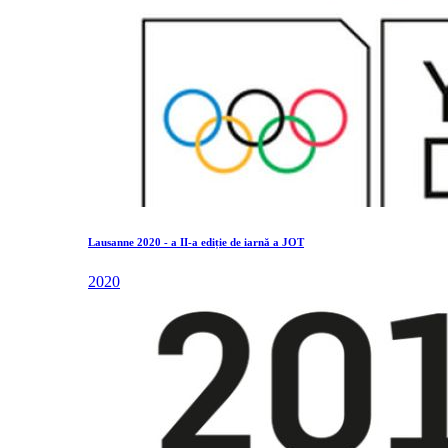
Lausanne 2020 - a II-a ediție de iarnă a JOT
2020