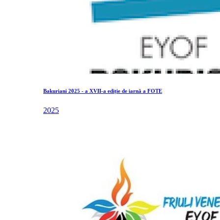
Bakuriani 2025 - a XVII-a ediție de iarnă a FOTE
2025