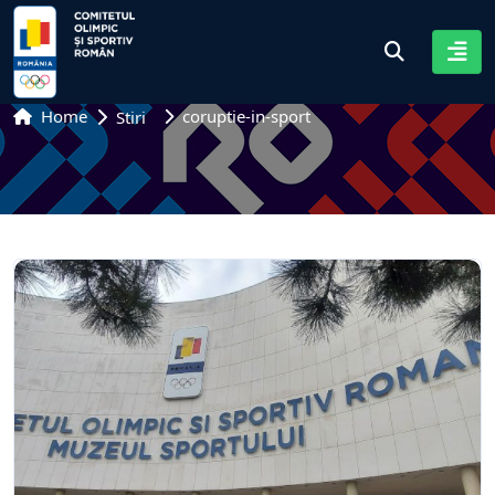
Home
coruptie-in-sport
Stiri