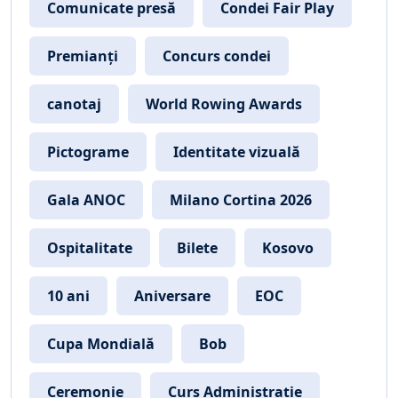
Comunicate presă
Condei Fair Play
Premianți
Concurs condei
canotaj
World Rowing Awards
Pictograme
Identitate vizuală
Gala ANOC
Milano Cortina 2026
Ospitalitate
Bilete
Kosovo
10 ani
Aniversare
EOC
Cupa Mondială
Bob
Ceremonie
Curs Administrație