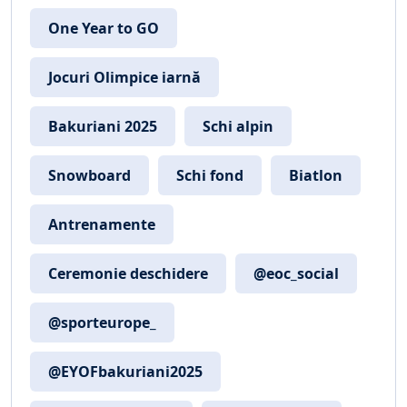
One Year to GO
Jocuri Olimpice iarnă
Bakuriani 2025
Schi alpin
Snowboard
Schi fond
Biatlon
Antrenamente
Ceremonie deschidere
@eoc_social
@sporteurope_
@EYOFbakuriani2025