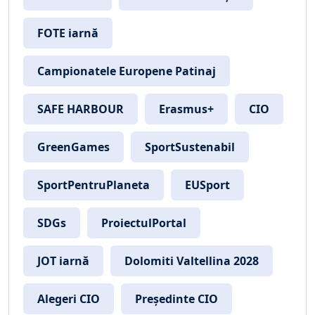
FOTE iarnă
Campionatele Europene Patinaj
SAFE HARBOUR
Erasmus+
CIO
GreenGames
SportSustenabil
SportPentruPlaneta
EUSport
SDGs
ProiectulPortal
JOT iarnă
Dolomiti Valtellina 2028
Alegeri CIO
Președinte CIO