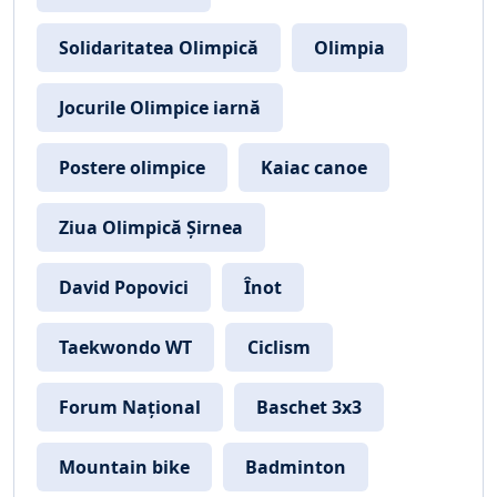
Solidaritatea Olimpică
Olimpia
Jocurile Olimpice iarnă
Postere olimpice
Kaiac canoe
Ziua Olimpică Șirnea
David Popovici
Înot
Taekwondo WT
Ciclism
Forum Național
Baschet 3x3
Mountain bike
Badminton