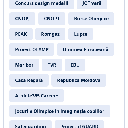
Concurs design medalii
JOT vară
CNOPJ
CNOPT
Burse Olimpice
PEAK
Romgaz
Lupte
Proiect OLYMP
Uniunea Europeană
Maribor
TVR
EBU
Casa Regală
Republica Moldova
Athlete365 Career+
Jocurile Olimpice în imaginația copiilor
Safeguarding
Proiectul GUARD