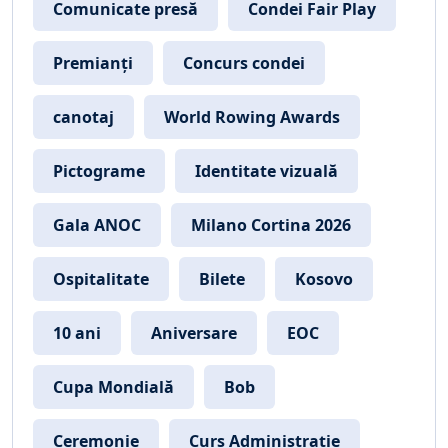
Comunicate presă
Condei Fair Play
Premianți
Concurs condei
canotaj
World Rowing Awards
Pictograme
Identitate vizuală
Gala ANOC
Milano Cortina 2026
Ospitalitate
Bilete
Kosovo
10 ani
Aniversare
EOC
Cupa Mondială
Bob
Ceremonie
Curs Administrație