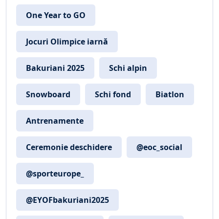
One Year to GO
Jocuri Olimpice iarnă
Bakuriani 2025
Schi alpin
Snowboard
Schi fond
Biatlon
Antrenamente
Ceremonie deschidere
@eoc_social
@sporteurope_
@EYOFbakuriani2025