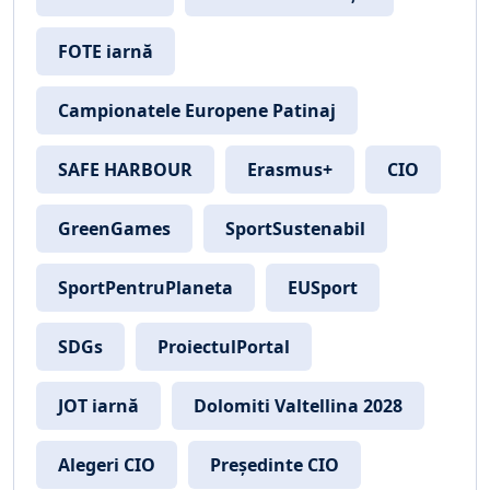
FOTE iarnă
Campionatele Europene Patinaj
SAFE HARBOUR
Erasmus+
CIO
GreenGames
SportSustenabil
SportPentruPlaneta
EUSport
SDGs
ProiectulPortal
JOT iarnă
Dolomiti Valtellina 2028
Alegeri CIO
Președinte CIO