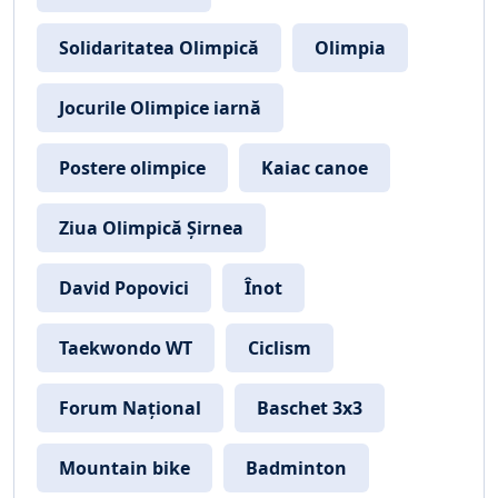
Solidaritatea Olimpică
Olimpia
Jocurile Olimpice iarnă
Postere olimpice
Kaiac canoe
Ziua Olimpică Șirnea
David Popovici
Înot
Taekwondo WT
Ciclism
Forum Național
Baschet 3x3
Mountain bike
Badminton