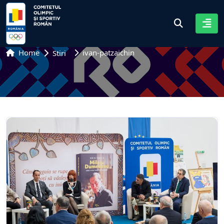
Home
ivan-patzaichin
Stiri