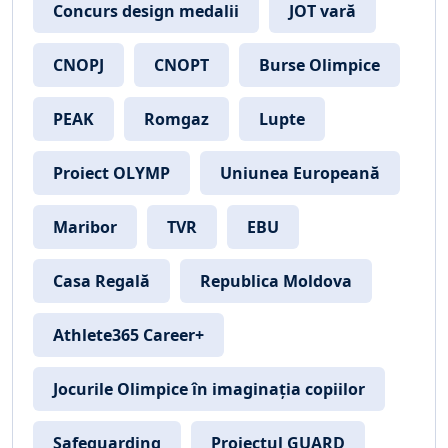
Concurs design medalii
JOT vară
CNOPJ
CNOPT
Burse Olimpice
PEAK
Romgaz
Lupte
Proiect OLYMP
Uniunea Europeană
Maribor
TVR
EBU
Casa Regală
Republica Moldova
Athlete365 Career+
Jocurile Olimpice în imaginația copiilor
Safeguarding
Proiectul GUARD