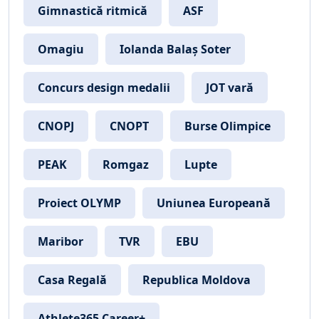
Gimnastică ritmică
ASF
Omagiu
Iolanda Balaș Soter
Concurs design medalii
JOT vară
CNOPJ
CNOPT
Burse Olimpice
PEAK
Romgaz
Lupte
Proiect OLYMP
Uniunea Europeană
Maribor
TVR
EBU
Casa Regală
Republica Moldova
Athlete365 Career+