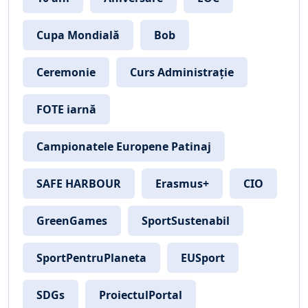
Cupa Mondială
Bob
Ceremonie
Curs Administrație
FOTE iarnă
Campionatele Europene Patinaj
SAFE HARBOUR
Erasmus+
CIO
GreenGames
SportSustenabil
SportPentruPlaneta
EUSport
SDGs
ProiectulPortal