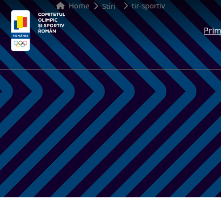
Home
tir-sportiv
Stiri
Prim