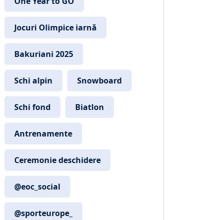
One Year to GO
Jocuri Olimpice iarnă
Bakuriani 2025
Schi alpin
Snowboard
Schi fond
Biatlon
Antrenamente
Ceremonie deschidere
@eoc_social
@sporteurope_