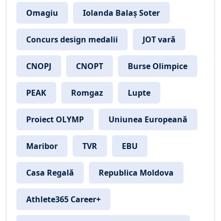
Omagiu
Iolanda Balaș Soter
Concurs design medalii
JOT vară
CNOPJ
CNOPT
Burse Olimpice
PEAK
Romgaz
Lupte
Proiect OLYMP
Uniunea Europeană
Maribor
TVR
EBU
Casa Regală
Republica Moldova
Athlete365 Career+