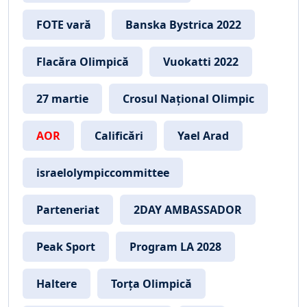
FOTE vară
Banska Bystrica 2022
Flacăra Olimpică
Vuokatti 2022
27 martie
Crosul Național Olimpic
AOR
Calificări
Yael Arad
israelolympiccommittee
Parteneriat
2DAY AMBASSADOR
Peak Sport
Program LA 2028
Haltere
Torța Olimpică