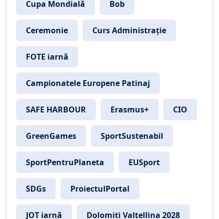
Cupa Mondială
Bob
Ceremonie
Curs Administrație
FOTE iarnă
Campionatele Europene Patinaj
SAFE HARBOUR
Erasmus+
CIO
GreenGames
SportSustenabil
SportPentruPlaneta
EUSport
SDGs
ProiectulPortal
JOT iarnă
Dolomiti Valtellina 2028