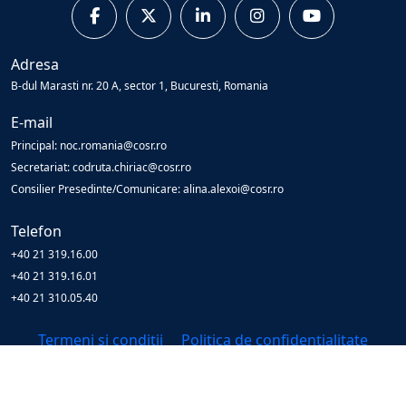
Adresa
B-dul Marasti nr. 20 A, sector 1, Bucuresti, Romania
E-mail
Principal: noc.romania@cosr.ro
Secretariat: codruta.chiriac@cosr.ro
Consilier Presedinte/Comunicare: alina.alexoi@cosr.ro
Telefon
+40 21 319.16.00
+40 21 319.16.01
+40 21 310.05.40
Termeni și condiții
Politica de confidențialitate
© Copyright
2026
Cosr
All Rights Reserved