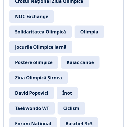
Crosul Național Ziua Olimpică
NOC Exchange
Solidaritatea Olimpică
Olimpia
Jocurile Olimpice iarnă
Postere olimpice
Kaiac canoe
Ziua Olimpică Șirnea
David Popovici
Înot
Taekwondo WT
Ciclism
Forum Național
Baschet 3x3