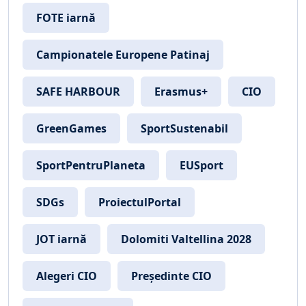
FOTE iarnă
Campionatele Europene Patinaj
SAFE HARBOUR
Erasmus+
CIO
GreenGames
SportSustenabil
SportPentruPlaneta
EUSport
SDGs
ProiectulPortal
JOT iarnă
Dolomiti Valtellina 2028
Alegeri CIO
Președinte CIO