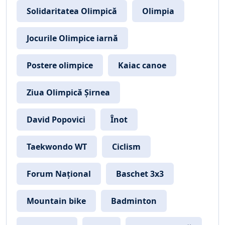
Solidaritatea Olimpică
Olimpia
Jocurile Olimpice iarnă
Postere olimpice
Kaiac canoe
Ziua Olimpică Șirnea
David Popovici
Înot
Taekwondo WT
Ciclism
Forum Național
Baschet 3x3
Mountain bike
Badminton