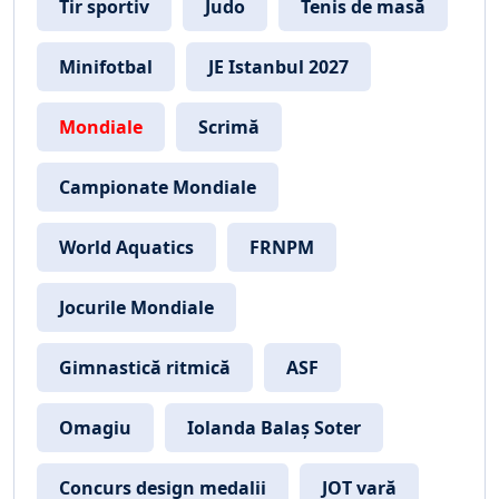
Tir sportiv
Judo
Tenis de masă
Minifotbal
JE Istanbul 2027
Mondiale
Scrimă
Campionate Mondiale
World Aquatics
FRNPM
Jocurile Mondiale
Gimnastică ritmică
ASF
Omagiu
Iolanda Balaș Soter
Concurs design medalii
JOT vară