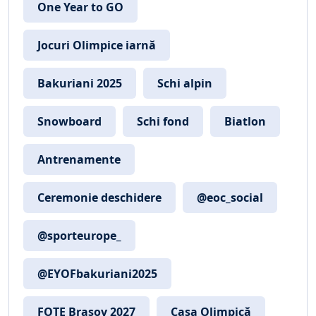
One Year to GO
Jocuri Olimpice iarnă
Bakuriani 2025
Schi alpin
Snowboard
Schi fond
Biatlon
Antrenamente
Ceremonie deschidere
@eoc_social
@sporteurope_
@EYOFbakuriani2025
FOTE Brașov 2027
Casa Olimpică