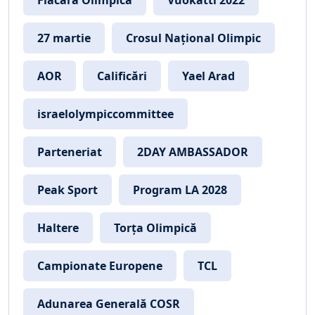
Flacăra Olimpică
Vuokatti 2022
27 martie
Crosul Național Olimpic
AOR
Calificări
Yael Arad
israelolympiccommittee
Parteneriat
2DAY AMBASSADOR
Peak Sport
Program LA 2028
Haltere
Torța Olimpică
Campionate Europene
TCL
Adunarea Generală COSR