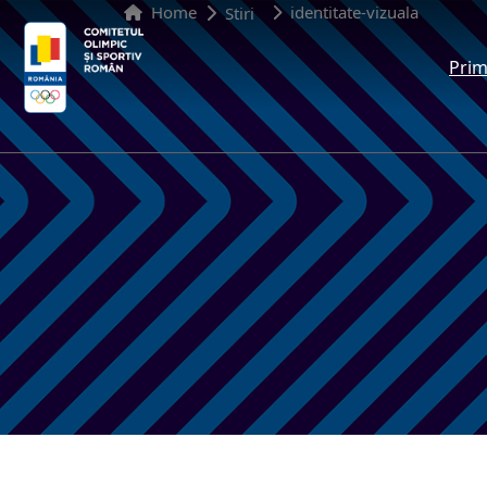
Home
identitate-vizuala
Stiri
Prim