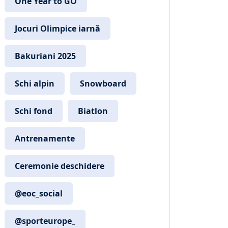
One Year to GO
Jocuri Olimpice iarnă
Bakuriani 2025
Schi alpin
Snowboard
Schi fond
Biatlon
Antrenamente
Ceremonie deschidere
@eoc_social
@sporteurope_