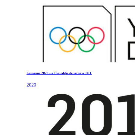
Lausanne 2020 - a II-a ediție de iarnă a JOT
2020