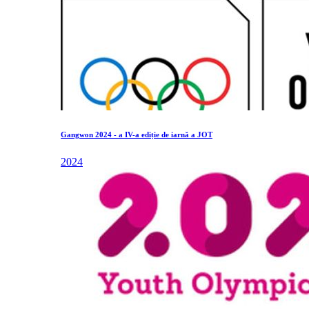
Gangwon 2024 - a IV-a ediție de iarnă a JOT
2024