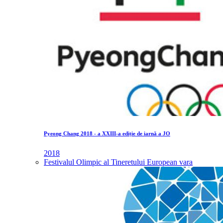
Pyeong Chang 2018 - a XXIII-a ediție de iarnă a JO
2018
Festivalul Olimpic al Tineretului European vara