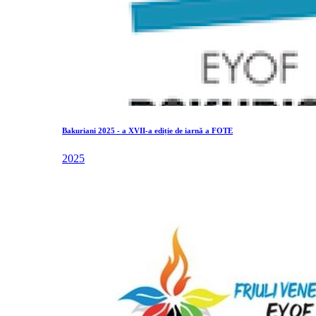
Bakuriani 2025 - a XVII-a ediție de iarnă a FOTE
2025