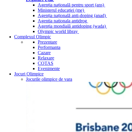
Agenția națională pentru sport (ans)
Ministerul educației (me)
Agenția națională anti-doping (anad)
Agentia nationala antidrog
Agenția mondială antidoping (wada)
Olympic world libray
Complexul Olimpic
Prezentare
Performanta
Cazare
Relaxare
COTAS
Evenimente
Jocuri Olimpice
Jocurile olimpice de vara