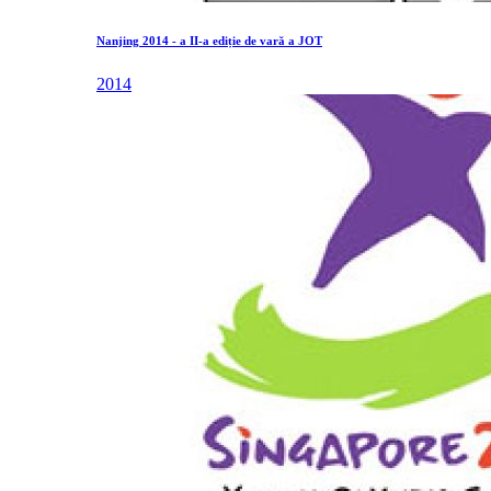
Nanjing 2014 - a II-a ediție de vară a JOT
2014