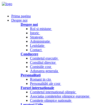
Prima pagina
Despre noi
Despre noi
Rol si misiune
Istoric
Strategie
Administratie
Legislatie
Contact
Conducere
Comitetul executiv
Consiliul director
Comisiile cosr
Adunarea generala
Personalitati
Romani in cio
Personalități ale cosr
Foruri internaționale
Comitetul international olimpic
Asociatia comitetelor olimpice europene
Comitete olimpice nationale
Legaturi Utile