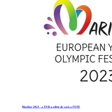
Maribor 2023 - a XVII-a ediție de vară a FOTE