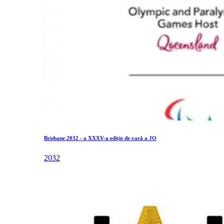
Brisbane 2032 - a XXXV-a ediție de vară a JO
2032