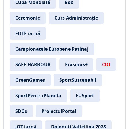
Cupa Mondială
Bob
Ceremonie
Curs Administrație
FOTE iarnă
Campionatele Europene Patinaj
SAFE HARBOUR
Erasmus+
CIO
GreenGames
SportSustenabil
SportPentruPlaneta
EUSport
SDGs
ProiectulPortal
JOT iarnă
Dolomiti Valtellina 2028