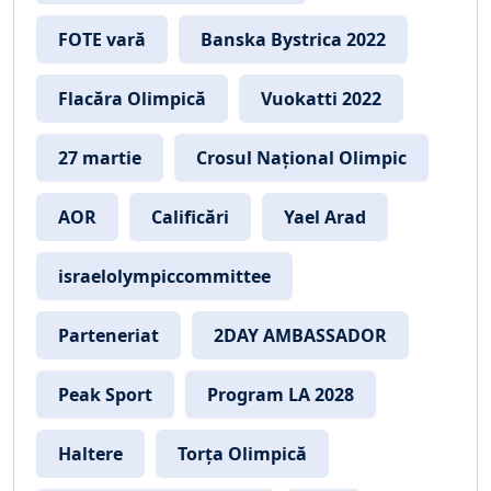
FOTE vară
Banska Bystrica 2022
Flacăra Olimpică
Vuokatti 2022
27 martie
Crosul Național Olimpic
AOR
Calificări
Yael Arad
israelolympiccommittee
Parteneriat
2DAY AMBASSADOR
Peak Sport
Program LA 2028
Haltere
Torța Olimpică