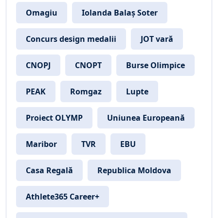
Omagiu
Iolanda Balaș Soter
Concurs design medalii
JOT vară
CNOPJ
CNOPT
Burse Olimpice
PEAK
Romgaz
Lupte
Proiect OLYMP
Uniunea Europeană
Maribor
TVR
EBU
Casa Regală
Republica Moldova
Athlete365 Career+