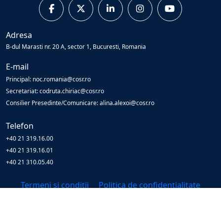
Adresa
B-dul Marasti nr. 20 A, sector 1, Bucuresti, Romania
E-mail
Principal: noc.romania@cosr.ro
Secretariat: codruta.chiriac@cosr.ro
Consilier Presedinte/Comunicare: alina.alexoi@cosr.ro
Telefon
+40 21 319.16.00
+40 21 319.16.01
+40 21 310.05.40
Termeni și condiții
Politica de confidențialitate
© Copyright
2026
Cosr
All Rights Reserved