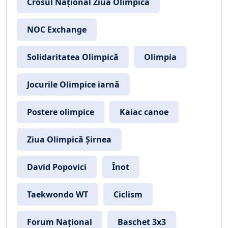
Crosul Național Ziua Olimpică
NOC Exchange
Solidaritatea Olimpică
Olimpia
Jocurile Olimpice iarnă
Postere olimpice
Kaiac canoe
Ziua Olimpică Șirnea
David Popovici
Înot
Taekwondo WT
Ciclism
Forum Național
Baschet 3x3