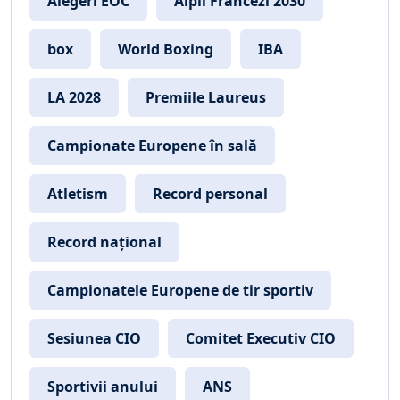
Alegeri EOC
Alpii Francezi 2030
box
World Boxing
IBA
LA 2028
Premiile Laureus
Campionate Europene în sală
Atletism
Record personal
Record național
Campionatele Europene de tir sportiv
Sesiunea CIO
Comitet Executiv CIO
Sportivii anului
ANS