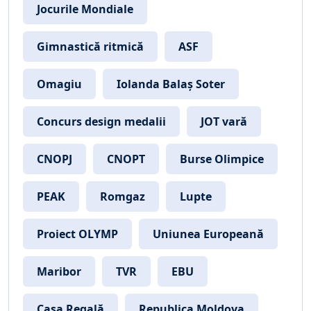
Jocurile Mondiale
Gimnastică ritmică
ASF
Omagiu
Iolanda Balaș Soter
Concurs design medalii
JOT vară
CNOPJ
CNOPT
Burse Olimpice
PEAK
Romgaz
Lupte
Proiect OLYMP
Uniunea Europeană
Maribor
TVR
EBU
Casa Regală
Republica Moldova