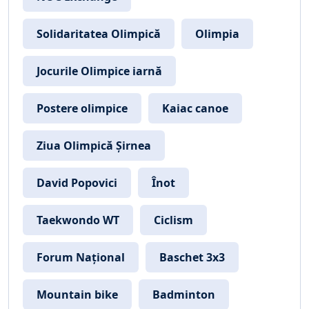
Solidaritatea Olimpică
Olimpia
Jocurile Olimpice iarnă
Postere olimpice
Kaiac canoe
Ziua Olimpică Șirnea
David Popovici
Înot
Taekwondo WT
Ciclism
Forum Național
Baschet 3x3
Mountain bike
Badminton