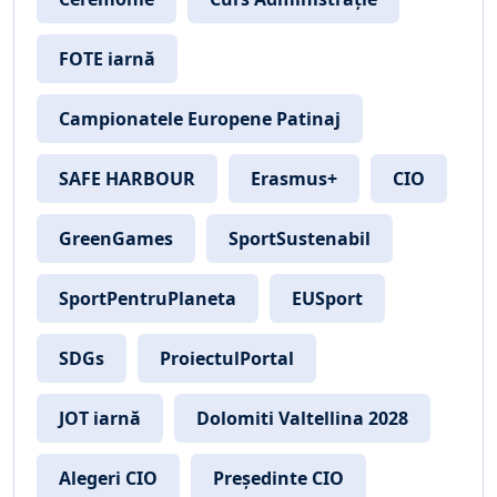
FOTE iarnă
Campionatele Europene Patinaj
SAFE HARBOUR
Erasmus+
CIO
GreenGames
SportSustenabil
SportPentruPlaneta
EUSport
SDGs
ProiectulPortal
JOT iarnă
Dolomiti Valtellina 2028
Alegeri CIO
Președinte CIO