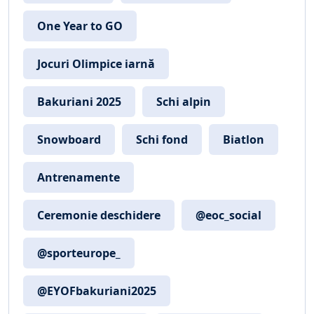
One Year to GO
Jocuri Olimpice iarnă
Bakuriani 2025
Schi alpin
Snowboard
Schi fond
Biatlon
Antrenamente
Ceremonie deschidere
@eoc_social
@sporteurope_
@EYOFbakuriani2025