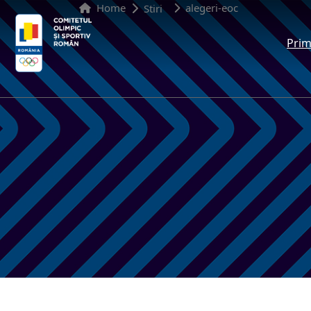
Home
alegeri-eoc
Stiri
Prim