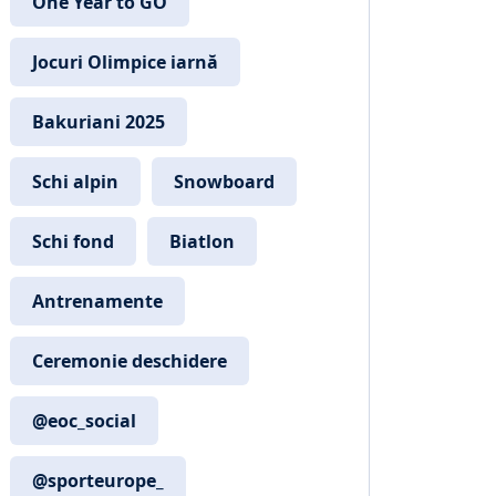
One Year to GO
Jocuri Olimpice iarnă
Bakuriani 2025
Schi alpin
Snowboard
Schi fond
Biatlon
Antrenamente
Ceremonie deschidere
@eoc_social
@sporteurope_