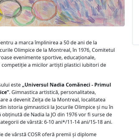
ntru a marca împlinirea a 50 de ani de la
curile Olimpice de la Montreal, în 1976, Comitetul
oase evenimente sportive, educaționale,
ompetiție a micilor artiști plastici iubitori de
sului este
„Universul Nadia Comăneci - Primul
ice”
. Gimnastica artistică, personalitatea,
e a devenit Zeița de la Montreal, localitatea
 istoria gimnasticii la Jocurile Olimpice și nu în
 obținută de Nadia la JO din 1976 vor fi surse de
 categorii de vârstă: 6-10 ani*/11-14 ani/15-18 ani.
rie de vârstă COSR oferă premii și diplome