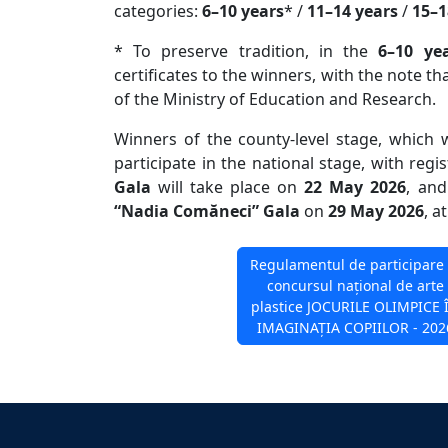
categories:
6–10 years
* /
11–14 years
/
15–1
* To preserve tradition, in the
6–10 ye
certificates to the winners, with the note th
of the Ministry of Education and Research.
Winners of the county-level stage, which 
participate in the national stage, with regi
Gala
will take place on
22 May 2026
, and
“Nadia Comăneci” Gala
on
29 May 2026
, a
Regulamentul de participare 
concursul național de arte
plastice JOCURILE OLIMPICE 
IMAGINAȚIA COPIILOR - 202