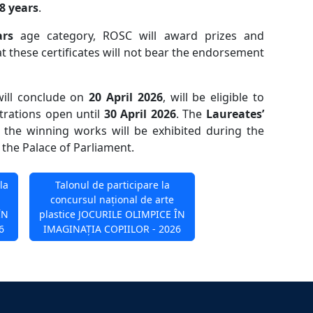
8 years
.
ars
age category, ROSC will award prizes and
at these certificates will not bear the endorsement
will conclude on
20 April 2026
, will be eligible to
strations open until
30 April 2026
. The
Laureates’
 the winning works will be exhibited during the
t the Palace of Parliament.
la
Talonul de participare la
concursul național de arte
ÎN
plastice JOCURILE OLIMPICE ÎN
6
IMAGINAȚIA COPIILOR - 2026