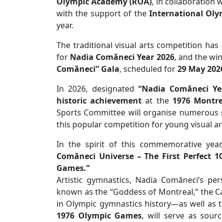
Olympic Academy (ROA)
, in collaboration 
with the support of the
International Oly
year.
The traditional visual arts competition has b
for
Nadia Comăneci Year 2026
, and the wi
Comăneci” Gala
, scheduled for
29 May 202
In 2026, designated
“Nadia Comăneci Ye
historic achievement
at the
1976 Montr
Sports Committee will organise numerous sp
this popular competition for young visual a
In the spirit of this commemorative yea
Comăneci Universe – The First Perfect 1
Games.”
Artistic gymnastics, Nadia Comăneci’s p
known as the “Goddess of Montreal,” the Ca
in Olympic gymnastics history—as well as 
1976 Olympic Games
, will serve as sour