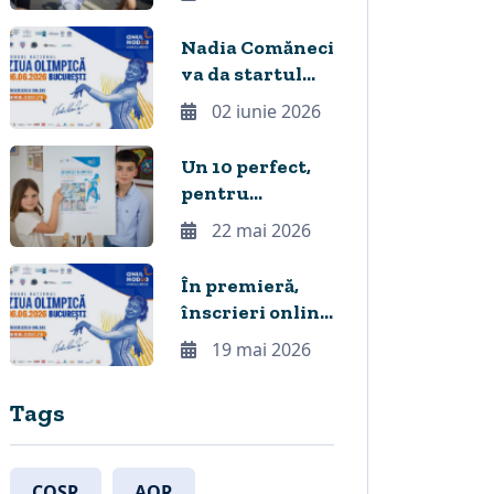
Perfect 10!
Nadia Comăneci
va da startul
Crosului
02 iunie 2026
Național Ziua
Olimpică 2026
Un 10 perfect,
pentru
laureații ediției
22 mai 2026
2026 a
concursului
În premieră,
Jocurile
înscrieri online
Olimpice în
la CROSUL
19 mai 2026
imaginația
NAȚIONAL
copiilor
ZIUA OLIMPICĂ
Tags
de la București
COSR
AOR