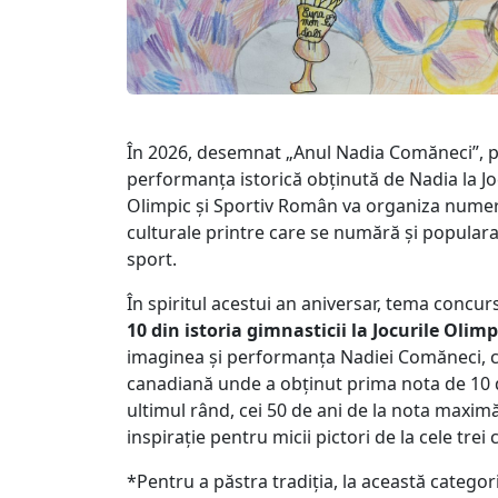
În 2026, desemnat „Anul Nadia Comăneci”, pe
performanța istorică obținută de Nadia la Jo
Olimpic și Sportiv Român va organiza numer
culturale printre care se numără și populara c
sport.
În spiritul acestui an aniversar, tema concur
10 din istoria gimnasticii la Jocurile Olimp
imaginea și performanța Nadiei Comăneci, car
canadiană unde a obținut prima nota de 10 din
ultimul rând, cei 50 de ani de la nota maximă
inspirație pentru micii pictori de la cele trei
*Pentru a păstra tradiția, la această catego