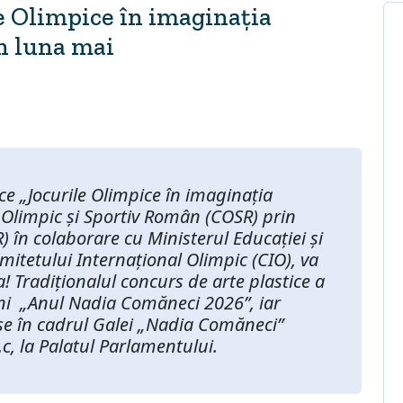
e Olimpice în imaginația
în luna mai
ce „Jocurile Olimpice în imaginația
l Olimpic și Sportiv Român (COSR) prin
în colaborare cu Ministerul Educației și
omitetului Internațional Olimpic (CIO), va
 Tradiționalul concurs de arte plastice a
iuni „Anul Nadia Comăneci 2026”, iar
use în cadrul Galei „Nadia Comăneci”
, la Palatul Parlamentului.