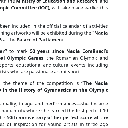
with the
Ministry of Education and Research
, and
mpic Committee (IOC)
, will take place earlier this
een included in the official calendar of activities
nning artworks will be exhibited during the
“Nadia
6
at the
Palace of Parliament
.
ar”
to mark
50 years since Nadia Comăneci’s
eal Olympic Games
, the Romanian Olympic and
orts, educational and cultural events, including
rtists who are passionate about sport.
r, the theme of the competition is
“The Nadia
0 in the History of Gymnastics at the Olympic
ersonality, image and performances—she became
nadian city where she earned the first perfect 10
the
50th anniversary of her perfect score at the
ces of inspiration for young artists in three age