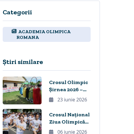
Categorii
ACADEMIA OLIMPICA
ROMANA
Știri similare
Crosul Olimpic
Șirnea 2026 –
Bucurie și
23 iunie 2026
tradiție,
celebrare
Crosul Național
ÎMPREUNĂ de
Ziua Olimpică
Ziua Olimpică,
un succes de
06 iunie 2026
de 44 de ani