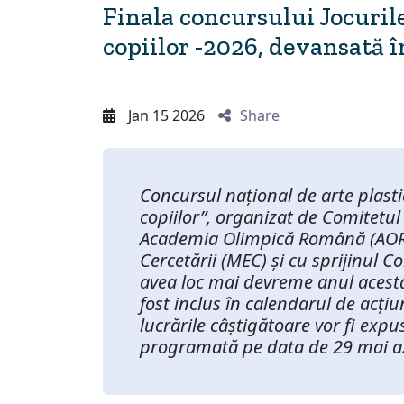
Finala concursului Jocuril
copiilor -2026, devansată 
Jan 15 2026
Share
Concursul național de arte plasti
copiilor”, organizat de Comitetu
Academia Olimpică Română (AOR) 
Cercetării (MEC) și cu sprijinul C
avea loc mai devreme anul acesta!
fost inclus în calendarul de acț
lucrările câștigătoare vor fi exp
programată pe data de 29 mai a.c