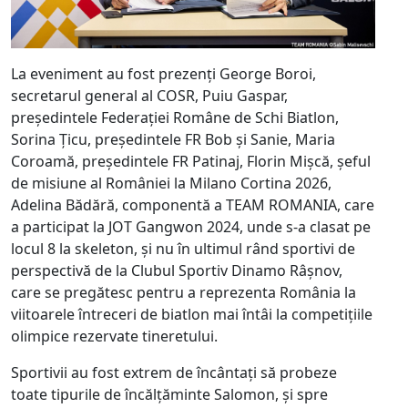
La eveniment au fost prezenți George Boroi,
secretarul general al COSR, Puiu Gaspar,
președintele Federației Române de Schi Biatlon,
Sorina Țicu, președintele FR Bob și Sanie, Maria
Coroamă, președintele FR Patinaj, Florin Mișcă, șeful
de misiune al României la Milano Cortina 2026,
Adelina Bădără, componentă a TEAM ROMANIA, care
a participat la JOT Gangwon 2024, unde s-a clasat pe
locul 8 la skeleton, și nu în ultimul rând sportivi de
perspectivă de la Clubul Sportiv Dinamo Râșnov,
care se pregătesc pentru a reprezenta România la
viitoarele întreceri de biatlon mai întâi la competițiile
olimpice rezervate tineretului.
Sportivii au fost extrem de încântați să probeze
toate tipurile de încălțăminte Salomon, și spre