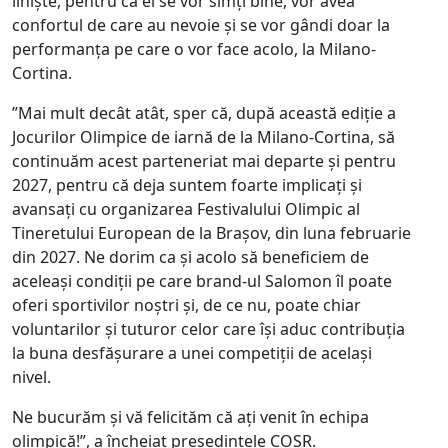
liniște, pentru că ei se vor simți bine, vor avea
confortul de care au nevoie și se vor gândi doar la
performanța pe care o vor face acolo, la Milano-
Cortina.
”Mai mult decât atât, sper că, după această ediție a
Jocurilor Olimpice de iarnă de la Milano-Cortina, să
continuăm acest parteneriat mai departe și pentru
2027, pentru că deja suntem foarte implicați și
avansați cu organizarea Festivalului Olimpic al
Tineretului European de la Brașov, din luna februarie
din 2027. Ne dorim ca și acolo să beneficiem de
aceleași condiții pe care brand-ul Salomon îl poate
oferi sportivilor noștri și, de ce nu, poate chiar
voluntarilor și tuturor celor care își aduc contribuția
la buna desfășurare a unei competiții de același
nivel.
Ne bucurăm și vă felicităm că ați venit în echipa
olimpică!”, a încheiat președintele COSR.