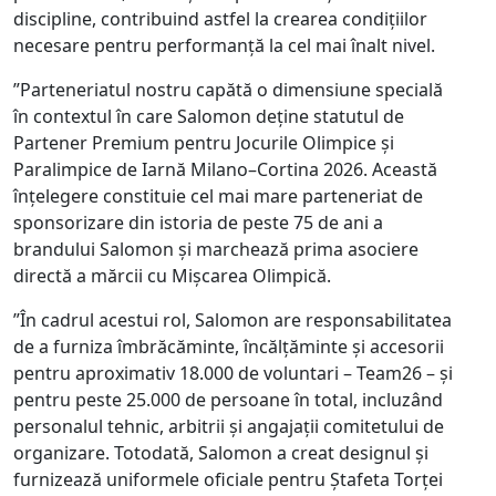
discipline, contribuind astfel la crearea condițiilor
necesare pentru performanță la cel mai înalt nivel.
”Parteneriatul nostru capătă o dimensiune specială
în contextul în care Salomon deține statutul de
Partener Premium pentru Jocurile Olimpice și
Paralimpice de Iarnă Milano–Cortina 2026. Această
înțelegere constituie cel mai mare parteneriat de
sponsorizare din istoria de peste 75 de ani a
brandului Salomon și marchează prima asociere
directă a mărcii cu Mișcarea Olimpică.
”În cadrul acestui rol, Salomon are responsabilitatea
de a furniza îmbrăcăminte, încălțăminte și accesorii
pentru aproximativ 18.000 de voluntari – Team26 – și
pentru peste 25.000 de persoane în total, incluzând
personalul tehnic, arbitrii și angajații comitetului de
organizare. Totodată, Salomon a creat designul și
furnizează uniformele oficiale pentru Ștafeta Torței