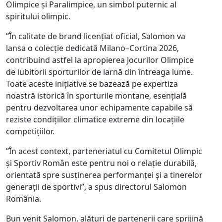
Olimpice și Paralimpice, un simbol puternic al
spiritului olimpic.
”În calitate de brand licențiat oficial, Salomon va
lansa o colecție dedicată Milano–Cortina 2026,
contribuind astfel la apropierea Jocurilor Olimpice
de iubitorii sporturilor de iarnă din întreaga lume.
Toate aceste inițiative se bazează pe expertiza
noastră istorică în sporturile montane, esențială
pentru dezvoltarea unor echipamente capabile să
reziste condițiilor climatice extreme din locațiile
competițiilor.
”În acest context, parteneriatul cu Comitetul Olimpic
și Sportiv Român este pentru noi o relație durabilă,
orientată spre susținerea performanței și a tinerelor
generații de sportivi”, a spus directorul Salomon
România.
Bun venit Salomon, alături de partenerii care sprijină