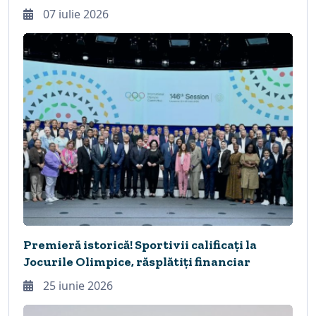
07 iulie 2026
Premieră istorică! Sportivii calificați la
Jocurile Olimpice, răsplătiți financiar
25 iunie 2026