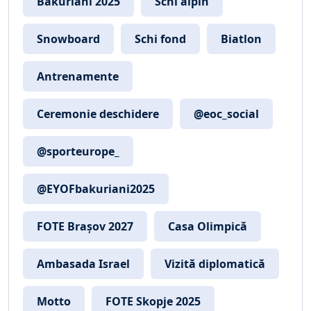
Bakuriani 2025
Schi alpin
Snowboard
Schi fond
Biatlon
Antrenamente
Ceremonie deschidere
@eoc_social
@sporteurope_
@EYOFbakuriani2025
FOTE Brașov 2027
Casa Olimpică
Ambasada Israel
Vizită diplomatică
Motto
FOTE Skopje 2025