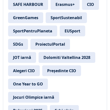
SAFE HARBOUR
Erasmus+
CIO
GreenGames
SportSustenabil
SportPentruPlaneta
EUSport
SDGs
ProiectulPortal
JOT iarnă
Dolomiti Valtellina 2028
Alegeri CIO
Președinte CIO
One Year to GO
Jocuri Olimpice iarnă