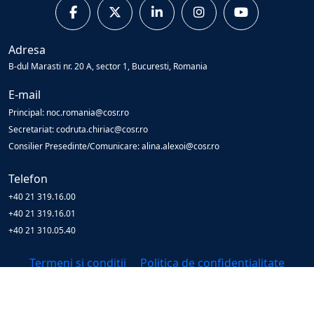
Adresa
B-dul Marasti nr. 20 A, sector 1, Bucuresti, Romania
E-mail
Principal: noc.romania@cosr.ro
Secretariat: codruta.chiriac@cosr.ro
Consilier Presedinte/Comunicare: alina.alexoi@cosr.ro
Telefon
+40 21 319.16.00
+40 21 319.16.01
+40 21 310.05.40
Termeni și condiții
Politica de confidențialitate
© Copyright
2026
Cosr
All Rights Reserved