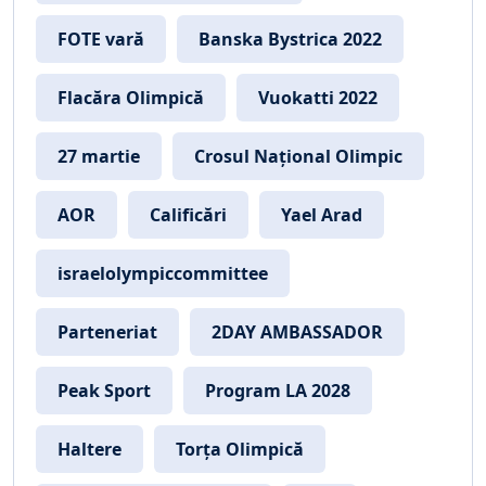
FOTE vară
Banska Bystrica 2022
Flacăra Olimpică
Vuokatti 2022
27 martie
Crosul Național Olimpic
AOR
Calificări
Yael Arad
israelolympiccommittee
Parteneriat
2DAY AMBASSADOR
Peak Sport
Program LA 2028
Haltere
Torța Olimpică