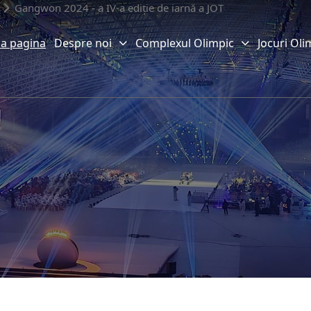
Gangwon 2024 - a IV-a ediție de iarnă a JOT
a pagina
Despre noi
Complexul Olimpic
Jocuri Oli