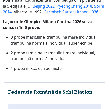
Romania a fost prezenta în competiția olimpică de schi
la 5 ediții ale JO:
Beijing 2022
,
PyeongChang 2018
,
Sochi
2014
, Albertville 1992,
Garmisch Partenkirchen 1936
La Jocurile Olimpice Milano Cortina 2026 se va
concura în 6 probe:
3 probe masculine: trambulină mare individual,
trambulină normală individual, super echipe
2 probe feminine: trambulină mare individual,
trambulină normală individual
1 probă mixtă: echipe mixte
Federația Română de Schi Biatlon