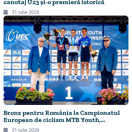
canotaj U23 și-o premieră istorică
31 iulie 2026
Bronz pentru România la Campionatul
European de ciclism MTB Youth,
desfășurat în premieră la Cheile
31 iulie 2026