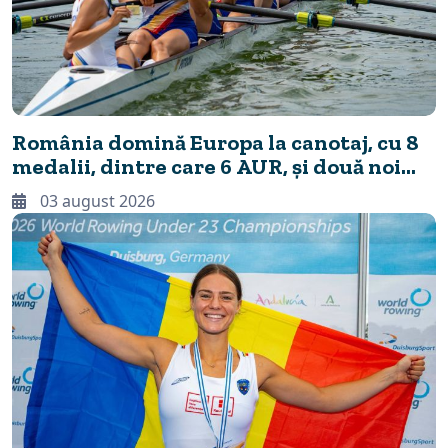
România domină Europa la canotaj, cu 8
medalii, dintre care 6 AUR, și două noi
recorduri continentale
03 august 2026