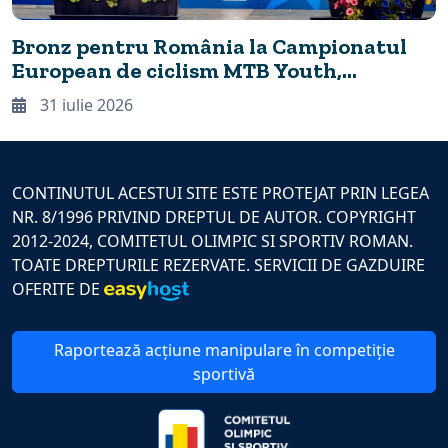
Bronz pentru România la Campionatul
European de ciclism MTB Youth,
desfășurat în premieră la Cheile
31 iulie 2026
Grădiștei
CONTINUTUL ACESTUI SITE ESTE PROTEJAT PRIN LEGEA
NR. 8/1996 PRIVIND DREPTUL DE AUTOR. COPYRIGHT
2012-2024, COMITETUL OLIMPIC SI SPORTIV ROMAN.
TOATE DREPTURILE REZERVATE. SERVICII DE GAZDUIRE
OFERITE DE
Raportează acțiune manipulare în competiție
sportivă