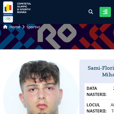
Home
Sportivi
Sami-Flor
Miha
DATA
NASTERII:
LOCUL
A
NASTERII:
T