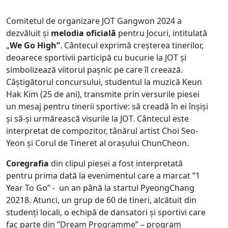
Comitetul de organizare JOT Gangwon 2024 a
dezvăluit și
melodia oficială
pentru Jocuri, intitulată
„
We Go High”
. Cântecul exprimă creșterea tinerilor,
deoarece sportivii participă cu bucurie la JOT și
simbolizează viitorul pașnic pe care îl creează.
Câștigătorul concursului, studentul la muzică Keun
Hak Kim (25 de ani), transmite prin versurile piesei
un mesaj pentru tinerii sportive: să creadă în ei înșiși
și să-și urmărească visurile la JOT. Cântecul este
interpretat de compozitor, tânărul artist Choi Seo-
Yeon și Corul de Tineret al orașului ChunCheon.
Coregrafia
din clipul piesei a fost interpretată
pentru prima dată la evenimentul care a marcat ”1
Year To Go” - un an până la startul PyeongChang
20218. Atunci, un grup de 60 de tineri, alcătuit din
studenți locali, o echipă de dansatori și sportivi care
fac parte din ”Dream Programme” – program