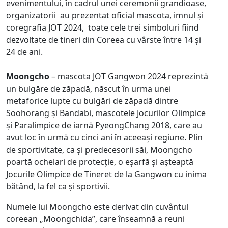
evenimentului, în cadrul unei ceremonii grandioase,
organizatorii au prezentat oficial mascota, imnul și
coregrafia JOT 2024, toate cele trei simboluri fiind
dezvoltate de tineri din Coreea cu vârste între 14 și
24 de ani.
Moongcho
– mascota JOT Gangwon 2024 reprezintă
un bulgăre de zăpadă, născut în urma unei
metaforice lupte cu bulgări de zăpadă dintre
Soohorang și Bandabi, mascotele Jocurilor Olimpice
și Paralimpice de iarnă PyeongChang 2018, care au
avut loc în urmă cu cinci ani în aceeași regiune. Plin
de sportivitate, ca și predecesorii săi, Moongcho
poartă ochelari de protecție, o eșarfă și așteaptă
Jocurile Olimpice de Tineret de la Gangwon cu inima
bătând, la fel ca și sportivii.
Numele lui Moongcho este derivat din cuvântul
coreean „Moongchida”, care înseamnă a reuni