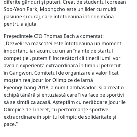
diferite gânduri și puteri. Creat de studentul coreean
Soo-Yeon Park, Moongcho este un lider cu multă
pasiune și curaj, care întotdeauna întinde mâna
pentru a ajuta.
Președintele CIO Thomas Bach a comentat:
„Dezvelirea mascotei este întotdeauna un moment
important, iar acum, cu un an înainte de startul
competiției, putem fi încrezători că tinerii lumii vor
avea o experiență extraordinară în timpul petrecut
în Gangwon. Comitetul de organizare a valorificat
moștenirea Jocurilor Olimpice de iarnă
PyeongChang 2018, a numit ambasadori și a creat o
echipă tânără și entuziastă care îi va face pe sportivi
să se simtă ca acasă. Așteptăm cu nerăbdare Jocurile
Olimpice de Tineret, cu performanțe sportive
extraordinare în spiritul olimpic de solidaritate și
pace.”