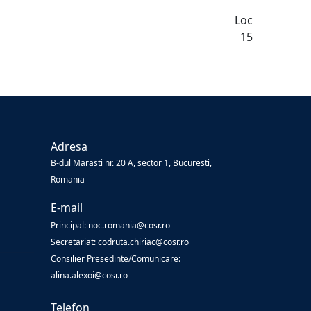
Loc
15
Adresa
B-dul Marasti nr. 20 A, sector 1, Bucuresti,
Romania
E-mail
Principal: noc.romania@cosr.ro
Secretariat: codruta.chiriac@cosr.ro
Consilier Presedinte/Comunicare:
alina.alexoi@cosr.ro
Telefon