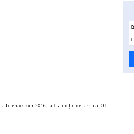
D
L
na Lillehammer 2016 - a II-a ediție de iarnă a JOT