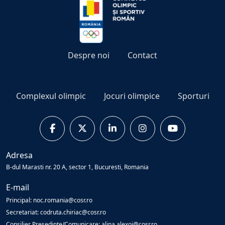
Despre noi
Contact
Complexul olimpic
Jocuri olimpice
Sporturi
Adresa
B-dul Marasti nr. 20 A, sector 1, Bucuresti, Romania
E-mail
Principal: noc.romania@cosr.ro
Secretariat: codruta.chiriac@cosr.ro
Consilier Presedinte/Comunicare: alina.alexoi@cosr.ro