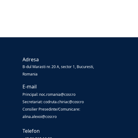
Adresa
B-dul Marasti nr. 20 A, sector 1, Bucuresti,
Romania
E-mail
Principal: noc.romania@cosr.ro
Secretariat: codruta.chiriac@cosr.ro
Consilier Presedinte/Comunicare:
alina.alexoi@cosr.ro
Telefon