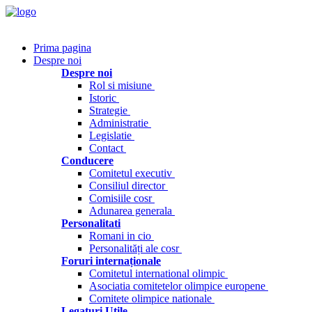
Prima pagina
Despre noi
Despre noi
Rol si misiune
Istoric
Strategie
Administratie
Legislatie
Contact
Conducere
Comitetul executiv
Consiliul director
Comisiile cosr
Adunarea generala
Personalitati
Romani in cio
Personalități ale cosr
Foruri internaționale
Comitetul international olimpic
Asociatia comitetelor olimpice europene
Comitete olimpice nationale
Legaturi Utile