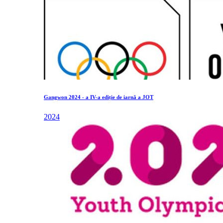
Gangwon 2024 - a IV-a ediție de iarnă a JOT
2024