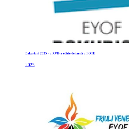
Bakuriani 2025 - a XVII-a ediție de iarnă a FOTE
2025