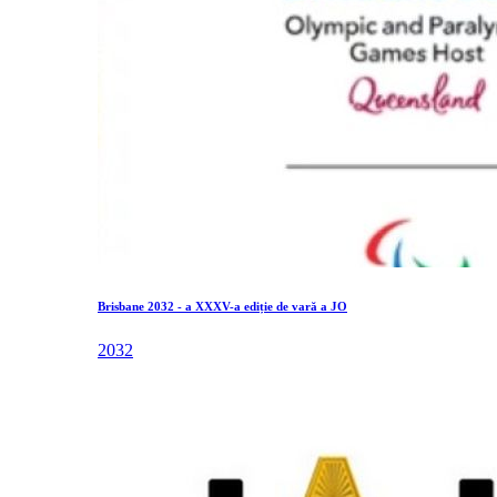
Brisbane 2032 - a XXXV-a ediție de vară a JO
2032