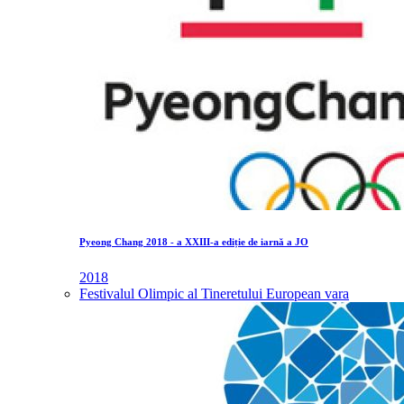
Pyeong Chang 2018 - a XXIII-a ediție de iarnă a JO
2018
Festivalul Olimpic al Tineretului European vara