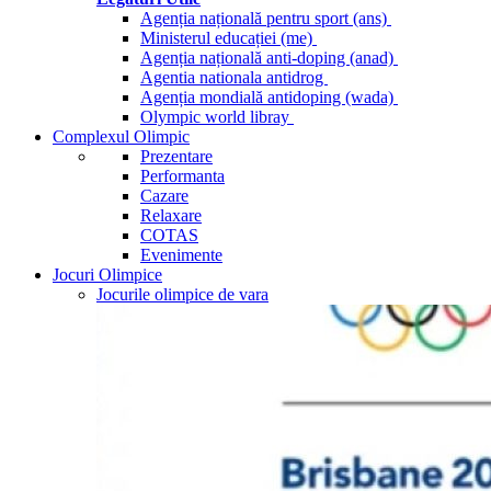
Agenția națională pentru sport (ans)
Ministerul educației (me)
Agenția națională anti-doping (anad)
Agentia nationala antidrog
Agenția mondială antidoping (wada)
Olympic world libray
Complexul Olimpic
Prezentare
Performanta
Cazare
Relaxare
COTAS
Evenimente
Jocuri Olimpice
Jocurile olimpice de vara