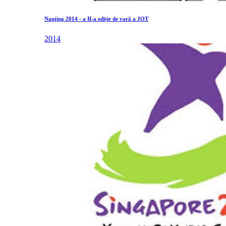
Nanjing 2014 - a II-a ediție de vară a JOT
2014