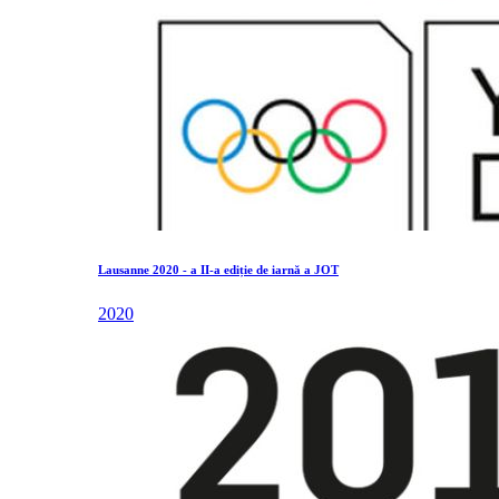
Lausanne 2020 - a II-a ediție de iarnă a JOT
2020