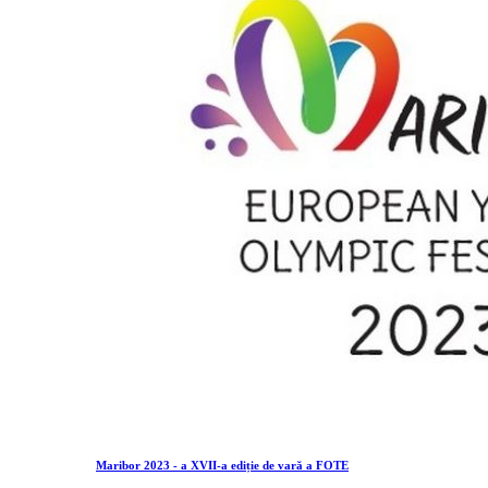
Maribor 2023 - a XVII-a ediție de vară a FOTE