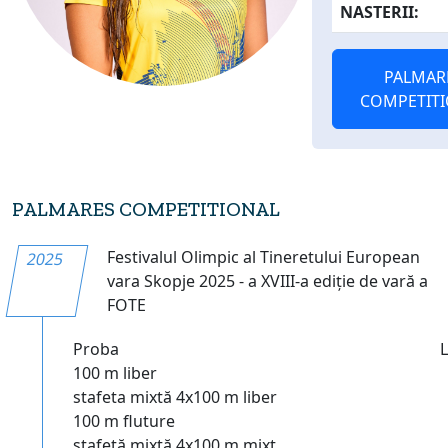
NASTERII:
PALMAR
COMPETIT
PALMARES COMPETITIONAL
Festivalul Olimpic al Tineretului European
2025
vara Skopje 2025 - a XVIII-a ediție de vară a
FOTE
Proba
100 m liber
stafeta mixtă 4x100 m liber
100 m fluture
ștafetă mixtă 4x100 m mixt