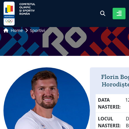
Home
Sportivi
Florin B
Horodișt
DATA
1
NASTERII:
LOCUL
D
NASTERII:
B