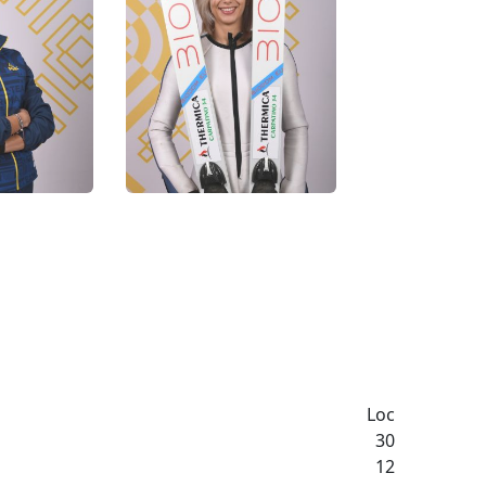
Loc
30
12