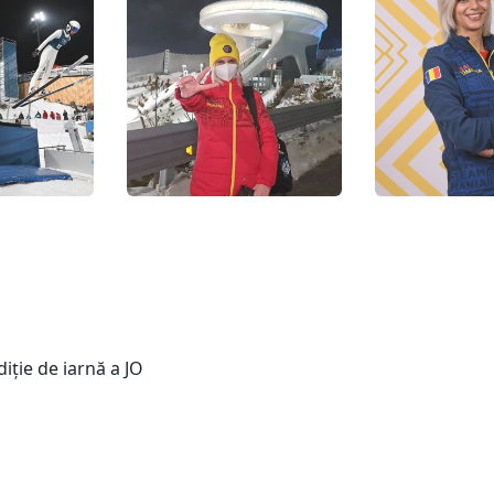
iție de iarnă a JO