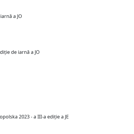
 iarnă a JO
diție de iarnă a JO
olska 2023 - a III-a ediție a JE