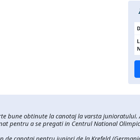
D
N
te bune obtinute la canotaj la varsta junioratului. 
onat pentru a se pregati in Centrul National Olimpi
 de canotaj pentru juniori de la Krefeld (Germania)