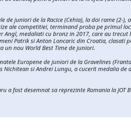
de juniori de la Racice (Cehia), la doi rame (2-), al
ize ale competitiei, terminand proba pe primul loc
er Angl, medaliati cu bronz in 2017, care au trecut 
gemeni Patrik si Anton Loncaric din Croatia, clasati p
ra un nou World Best Time de juniori.
onatele Europene de juniori de la Gravelines (Frant
 Nichitean si Andrei Lungu, a cucerit medalia de a
aru a fost desemnat sa reprezinte Romania la JOT 