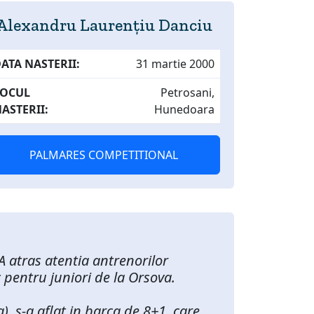
Alexandru Laurențiu Danciu
ATA NASTERII:
31 martie 2000
LOCUL
Petrosani,
ASTERII:
Hunedoara
PALMARES COMPETITIONAL
A atras atentia antrenorilor
c pentru juniori de la Orsova.
, s-a aflat in barca de 8+1 care