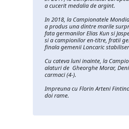
a cucerit medalia de argint.
In 2018, la Campionatele Mondiale 
a produs una dintre marile surpr
fata germanilor Elias Kun si Jasp
si a campionilor en-titre, fratii 
finala gemenii Loncaric stabilise
Cu cateva luni inainte, la Campi
alaturi de Gheorghe Morar, Denis
carmaci (4-).
Impreuna cu Florin Arteni Fintin
doi rame.