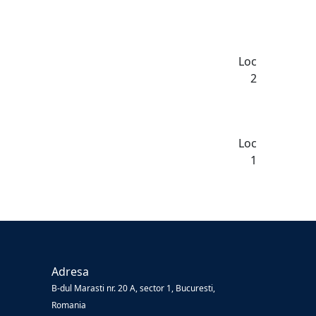
Loc
2
Loc
1
Adresa
B-dul Marasti nr. 20 A, sector 1, Bucuresti,
Romania